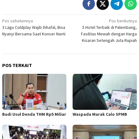
Navigasi
Pos sebelumnya
Pos berikutnya
3 Lagu Coldplay Wajib Dihafal, Bisa
5 Hotel Terbaik di Palembang,
pos
Nyanyi Bersama Saat Konser Nanti
Fasilitas Mewah dengan Harga
Kisaran Setengah Juta Rupiah
POS TERKAIT
Budi Usul Denda THM Rp5 Miliar
Waspada Marak Calo SPMB