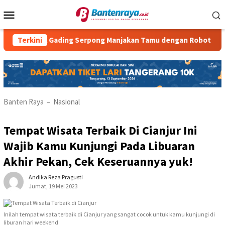
Loncat
Menu
ke
Mobile
konten
el Gading Serpong Manjakan Tamu dengan Robot Waiter
Terkini
R
Banten Raya
Nasional
–
Tempat Wisata Terbaik Di Cianjur Ini
Wajib Kamu Kunjungi Pada Libuaran
Akhir Pekan, Cek Keseruannya yuk!
Andika Reza Pragusti
Jumat, 19 Mei 2023
Inilah tempat wisata terbaik di Cianjur yang sangat cocok untuk kamu kunjungi di
liburan hari weekend