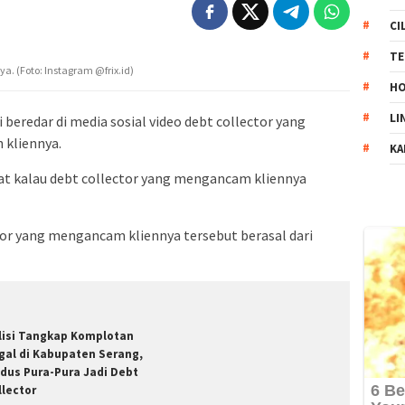
CI
TE
. (Foto: Instagram @frix.id)
HO
LI
 beredar di media sosial video debt collector yang
kliennya.
KA
at kalau debt collector yang mengancam kliennya
ctor yang mengancam kliennya tersebut berasal dari
lisi Tangkap Komplotan
gal di Kabupaten Serang,
dus Pura-Pura Jadi Debt
llector