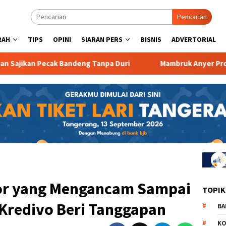
Pencarian
RAH
TIPS
OPINI
SIARAN PERS
BISNIS
ADVERTORIAL
ecak Bandeng Tanpa Duri
Mambruk Anyer Promo Program
ctor yang Mengancam Sampai
TOPIK
redivo Beri Tanggapan
BA
KO