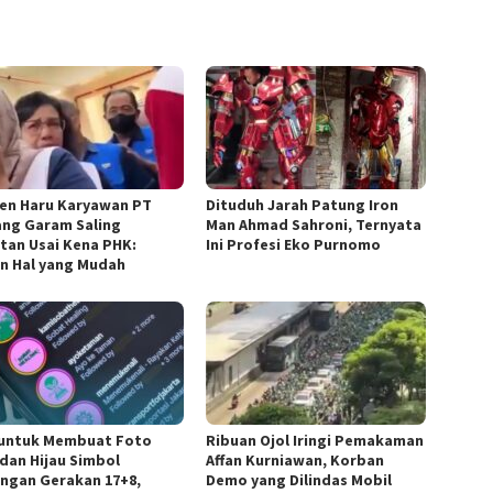
n Haru Karyawan PT
Dituduh Jarah Patung Iron
ng Garam Saling
Man Ahmad Sahroni, Ternyata
tan Usai Kena PHK:
Ini Profesi Eko Purnomo
n Hal yang Mudah
 untuk Membuat Foto
Ribuan Ojol Iringi Pemakaman
 dan Hijau Simbol
Affan Kurniawan, Korban
ngan Gerakan 17+8,
Demo yang Dilindas Mobil