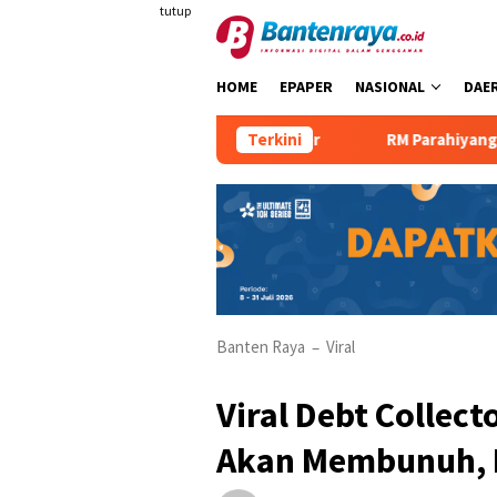
Loncat
tutup
ke
konten
HOME
EPAPER
NASIONAL
DAE
an Tamu dengan Robot Waiter
Terkini
RM Parahiyangan Sajikan P
Banten Raya
Viral
–
Viral Debt Colle
Akan Membunuh, K