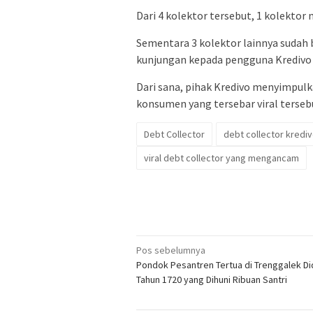
Dari 4 kolektor tersebut, 1 kolektor 
Sementara 3 kolektor lainnya sudah b
kunjungan kepada pengguna Kredivo 
Dari sana, pihak Kredivo menyimpul
konsumen yang tersebar viral tersebut
Debt Collector
debt collector kredi
viral debt collector yang mengancam
Navigasi
Pos sebelumnya
Pondok Pesantren Tertua di Trenggalek Did
pos
Tahun 1720 yang Dihuni Ribuan Santri