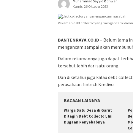
Muhammad Sayyid Ridhwan
Kamis, 26 Oktober 2023
Rekaman debt collector yang mengancam kliennya
BANTENRAYA.CO.ID
– Belum lama ini
mengancam sampai akan membunuh 
Dalam rekamannya juga dapat terlih
tersebut lebih dari satu orang.
Dan diketahui juga kalau debt colle
perusahaan fintech Kredivo.
BACAAN LAINNYA
Warga Satu Desa di Garut
Po
Ditagih Debt Collector, Ini
Be
Dugaan Penyebabnya
Mo
Co