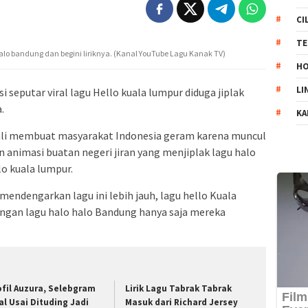
CI
TE
 halo bandung dan begini liriknya. (Kanal YouTube Lagu Kanak TV)
HO
LI
i seputar viral lagu Hello kuala lumpur diduga jiplak
.
KA
bali membuat masyarakat Indonesia geram karena muncul
 animasi buatan negeri jiran yang menjiplak lagu halo
o kuala lumpur.
 mendengarkan lagu ini lebih jauh, lagu hello Kuala
engan lagu halo halo Bandung hanya saja mereka
ofil Auzura, Selebgram
Lirik Lagu Tabrak Tabrak
ral Usai Dituding Jadi
Masuk dari Richard Jersey