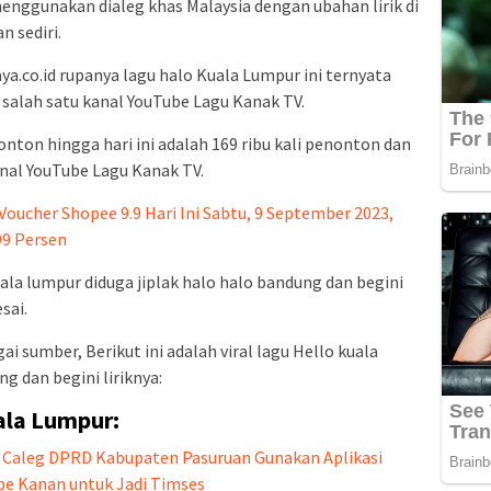
enggunakan dialeg khas Malaysia dengan ubahan lirik di
n sediri.
aya.co.id rupanya lagu halo Kuala Lumpur ini ternyata
i salah satu kanal YouTube Lagu Kanak TV.
onton hingga hari ini adalah 169 ribu kali penonton dan
anal YouTube Lagu Kanak TV.
ucher Shopee 9.9 Hari Ini Sabtu, 9 September 2023,
99 Persen
ala lumpur diduga jiplak halo halo bandung dan begini
sai.
ai sumber, Berikut ini adalah viral lagu Hello kuala
g dan begini liriknya:
uala Lumpur:
i Caleg DPRD Kabupaten Pasuruan Gunakan Aplikasi
e Kanan untuk Jadi Timses