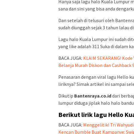
Hanya saja lagu halo Kuala Lumpur m
sana dan sini yang bisa anda dengarka
Dan setelah di telusuri oleh Bantenr
sudah diunggah sejak 3 tahun lalau d
Lagu halo Kuala Lumpur ini sudah dit
yang like adalah 311 Suka di dalam k
BACA JUGA:
KLAIM SEKARANG! Kode Vo
Belanja Murah Diskon dan Cashback 
Penasaran dengan viral lagu Hello ku
liriknya? Simak artikel ini sampai sele
Dikutip
Bantenraya.co.id
dari berbag
lumpur diduga jiplak halo halo bandun
Berikut lirik lagu Hello K
BACA JUGA:
Menggelitik! Tri Wahyud
Kencan Bumble Buat Kampanye: Swip