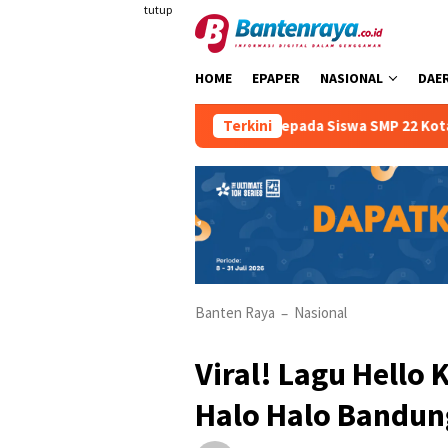
Loncat
tutup
ke
konten
HOME
EPAPER
NASIONAL
DAE
 Berkendara Sejak Dini Kepada Siswa SMP 22 Kota Serang
Terkini
Banten Raya
Nasional
–
Viral! Lagu Hello
Halo Halo Bandung