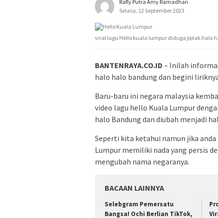
Rafly Putra Amy Ramadhan
Selasa, 12 September 2023
viral lagu Hello kuala lumpur diduga jiplak halo
BANTENRAYA.CO.ID
– Inilah informas
halo halo bandung dan begini liriknya
Baru-baru ini negara malaysia kem
video lagu hello Kuala Lumpur dengan
halo Bandung dan diubah menjadi hal
Seperti kita ketahui namun jika anda
Lumpur memiliki nada yang persis d
mengubah nama negaranya.
BACAAN LAINNYA
Selebgram Pemersatu
Pr
Bangsa! Ochi Berlian TikTok,
Vi