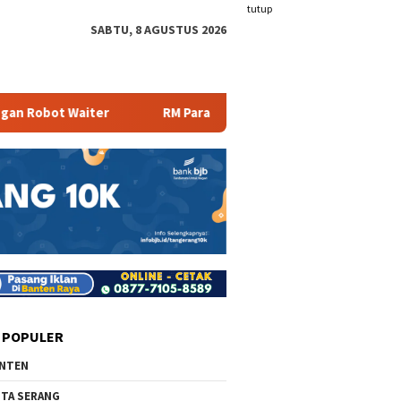
tutup
SABTU, 8 AGUSTUS 2026
ter
RM Parahiyangan Sajikan Pecak Bandeng Tanpa Duri
 POPULER
NTEN
TA SERANG