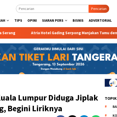
Pencarian
RAH
TIPS
OPINI
SIARAN PERS
BISNIS
ADVERTORIAL
Atria Hotel Gading Serpong Manjakan Tamu dengan Robot Wai
 Kuala Lumpur Diduga Jiplak
TOPIK
, Begini Liriknya
BA
KO