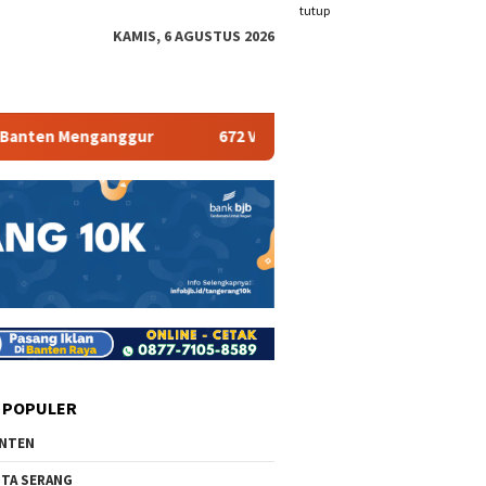
tutup
KAMIS, 6 AGUSTUS 2026
n Menganggur
672 Vape Store Terancam Tutup
Pe
 POPULER
NTEN
TA SERANG