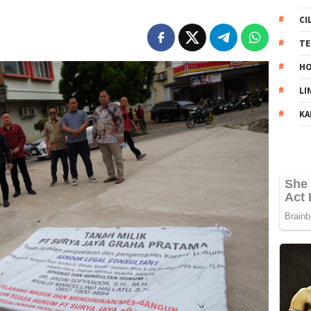
CI
TE
HO
LI
KA