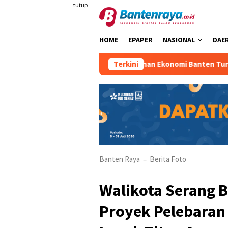
Loncat
tutup
ke
konten
HOME
EPAPER
NASIONAL
DAE
Pertumbuhan Ekonomi Banten Turun
Terkini
Banten Raya
Berita Foto
–
Walikota Serang B
Proyek Pelebaran