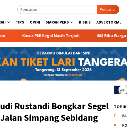
Pencarian
RAH
TIPS
OPINI
SIARAN PERS
BISNIS
ADVERTORIAL
Kasus PMI Ilegal Masih Terjadi
408 Ribu Warga Bante
udi Rustandi Bongkar Segel
TOPIK
 Jalan Simpang Sebidang
BA
KO