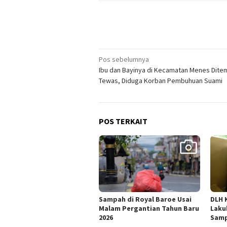
Navigasi
Pos sebelumnya
Ibu dan Bayinya di Kecamatan Menes Dite
pos
Tewas, Diduga Korban Pembuhuan Suami
POS TERKAIT
Sampah di Royal Baroe Usai
DLH 
Malam Pergantian Tahun Baru
Laku
2026
Sam