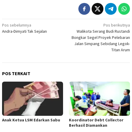
Navigasi
Pos sebelumnya
Pos berikutnya
Andra-Dimyati Tak Sejalan
Walikota Serang Budi Rustandi
pos
Bongkar Segel Proyek Pelebaran
Jalan Simpang Sebidang Legok-
Titan Arum
POS TERKAIT
Anak Ketua LSM Edarkan Sabu
Koordinator Debt Collector
Berhasil Diamankan