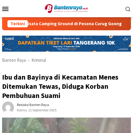
Loncat
Menu
ke
Mobile
konten
Wisata Camping Ground di Pesona Curug Goong
Terkini
Natasha S
Banten Raya
Kriminal
–
Ibu dan Bayinya di Kecamatan Menes
Ditemukan Tewas, Diduga Korban
Pembuhuan Suami
Redaksi Banten Raya
Kamis, 11 September 2025