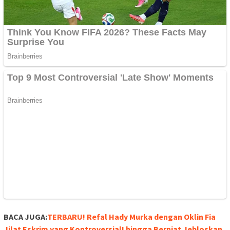
BACA JUGA:
TERBARU! Refal Hady Murka dengan Oklin Fia
Jilat Eskrim yang Kontroversial! hingga Berniat Jebloskan