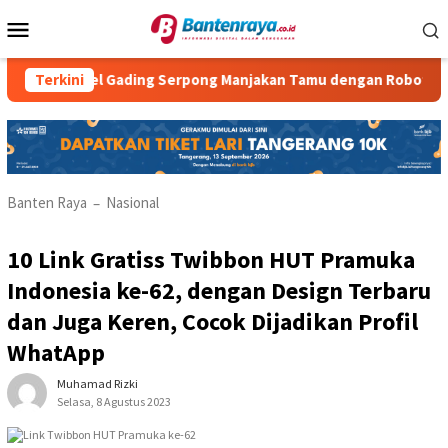
Loncat
Menu
ke
Mobile
konten
tel Gading Serpong Manjakan Tamu dengan Robot Waiter
Terkini
Banten Raya
Nasional
–
10 Link Gratiss Twibbon HUT Pramuka
Indonesia ke-62, dengan Design Terbaru
dan Juga Keren, Cocok Dijadikan Profil
WhatApp
Muhamad Rizki
Selasa, 8 Agustus 2023