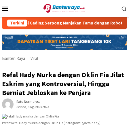
Loncat
Menu
ke
Mobile
konten
otel Gading Serpong Manjakan Tamu dengan Robot Waiter
Terkini
Banten Raya
Viral
–
Refal Hady Murka dengan Oklin Fia Jilat
Eskrim yang Kontroversial, Hingga
Berniat Jebloskan ke Penjara
Ratu Nurmaiysa
Selasa, 8 Agustus 2023
Potert Refal Hady murka dengan Oklin Fia(Instagram: @refalhady)