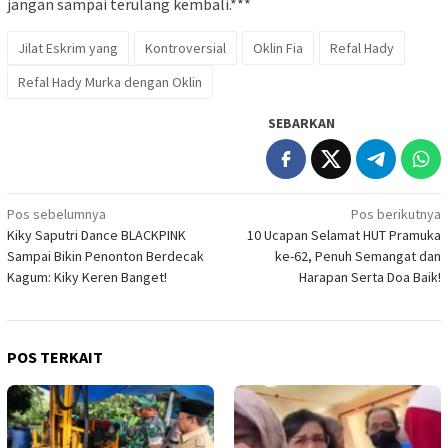
jangan sampai terulang kembali.***
Jilat Eskrim yang
Kontroversial
Oklin Fia
Refal Hady
Refal Hady Murka dengan Oklin
SEBARKAN
Navigasi
Pos sebelumnya
Pos berikutnya
Kiky Saputri Dance BLACKPINK
10 Ucapan Selamat HUT Pramuka
pos
Sampai Bikin Penonton Berdecak
ke-62, Penuh Semangat dan
Kagum: Kiky Keren Banget!
Harapan Serta Doa Baik!
POS TERKAIT