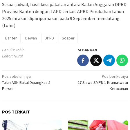
Sesuai jadwal, hasil kesepakatan antara Badan Anggaran DPRD
Provinsi Banten dengan TAPD terkait APBD Perubahan tahun
2025 ini akan diparipurnakan pada 9 September mendatang.
(tohir)
Banten
Dewan
DPRD
Sosper
Penulis: Tohir
SEBARKAN
Editor: Nurul
Navigasi
Pos sebelumnya
Pos berikutnya
Tukin ASN Bakal Dipangkas 5
27 Siswa SMPN 1 Kramatwatu
pos
Persen
Keracunan
POS TERKAIT