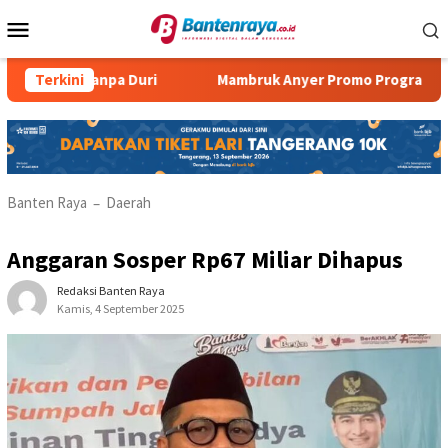
Loncat
Menu
ke
Mobile
konten
Tanpa Duri
Terkini
Mambruk Anyer Promo Program Super Dad
Banten Raya
Daerah
–
Anggaran Sosper Rp67 Miliar Dihapus
Redaksi Banten Raya
Kamis, 4 September 2025