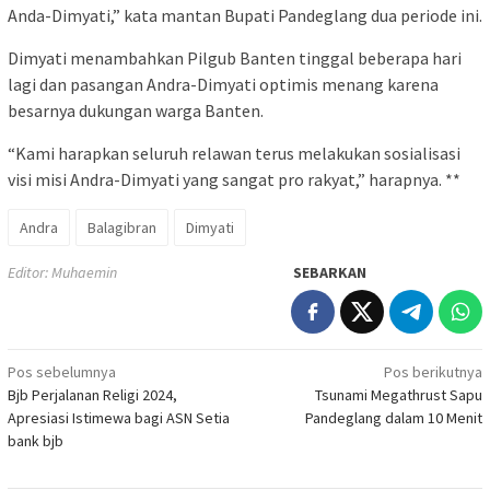
Anda-Dimyati,” kata mantan Bupati Pandeglang dua periode ini.
Dimyati menambahkan Pilgub Banten tinggal beberapa hari
lagi dan pasangan Andra-Dimyati optimis menang karena
besarnya dukungan warga Banten.
“Kami harapkan seluruh relawan terus melakukan sosialisasi
visi misi Andra-Dimyati yang sangat pro rakyat,” harapnya. **
Andra
Balagibran
Dimyati
Editor: Muhaemin
SEBARKAN
Navigasi
Pos sebelumnya
Pos berikutnya
Bjb Perjalanan Religi 2024,
Tsunami Megathrust Sapu
pos
Apresiasi Istimewa bagi ASN Setia
Pandeglang dalam 10 Menit
bank bjb