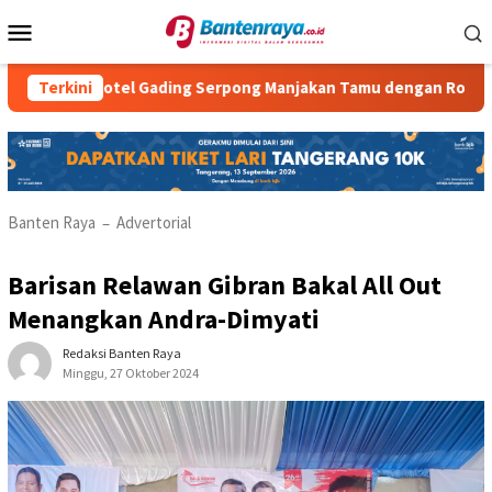
Loncat
Menu
ke
Mobile
konten
ia Hotel Gading Serpong Manjakan Tamu dengan Robot Waiter
Terkini
Banten Raya
Advertorial
–
Barisan Relawan Gibran Bakal All Out
Menangkan Andra-Dimyati
Redaksi Banten Raya
Minggu, 27 Oktober 2024