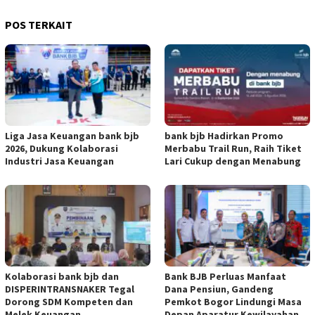
POS TERKAIT
Liga Jasa Keuangan bank bjb
bank bjb Hadirkan Promo
2026, Dukung Kolaborasi
Merbabu Trail Run, Raih Tiket
Industri Jasa Keuangan
Lari Cukup dengan Menabung
Kolaborasi bank bjb dan
Bank BJB Perluas Manfaat
DISPERINTRANSNAKER Tegal
Dana Pensiun, Gandeng
Dorong SDM Kompeten dan
Pemkot Bogor Lindungi Masa
Melek Keuangan
Depan Aparatur Kewilayahan