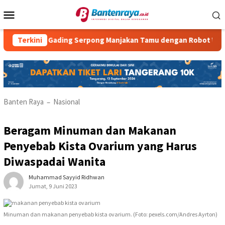
Loncat
Menu
ke
Mobile
konten
el Gading Serpong Manjakan Tamu dengan Robot Waiter
Terkini
R
Banten Raya
Nasional
–
Beragam Minuman dan Makanan
Penyebab Kista Ovarium yang Harus
Diwaspadai Wanita
Muhammad Sayyid Ridhwan
Jumat, 9 Juni 2023
Minuman dan makanan penyebab kista ovarium. (Foto: pexels.com/Andres Ayrton)