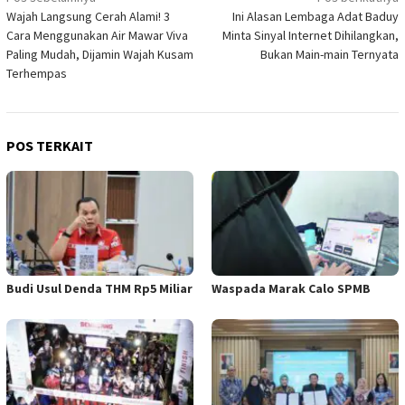
Navigasi
Wajah Langsung Cerah Alami! 3
Ini Alasan Lembaga Adat Baduy
pos
Cara Menggunakan Air Mawar Viva
Minta Sinyal Internet Dihilangkan,
Paling Mudah, Dijamin Wajah Kusam
Bukan Main-main Ternyata
Terhempas
POS TERKAIT
Budi Usul Denda THM Rp5 Miliar
Waspada Marak Calo SPMB