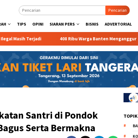
Pencarian
RAH
TIPS
OPINI
SIARAN PERS
BISNIS
ADVERTORIAL
ih Terjadi
408 Ribu Warga Banten Menganggur
67
atan Santri di Pondok
TOPIK
 Bagus Serta Bermakna
BA
KO