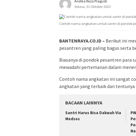
Andika Reza Pragusti
Selasa, 31 Oktober 2023
Contoh nama angkatan untuk santri di pondok p
BANTENRAYA.CO.ID –
Berikut ini me
pesantren yang paling bagus serta 
Biasanya di pondok pesantren para 
mewadahi pertemanan dalam menem
Contoh nama angkatan ini sangat c
angkatan yang terbaik dan tentunya 
BACAAN LAINNYA
Santri Harus Bisa Dakwah Via
PW
Medsos
Pe
Pe
Na