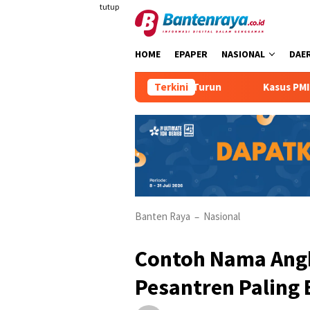
Loncat
tutup
ke
konten
HOME
EPAPER
NASIONAL
DAE
ertumbuhan Ekonomi Banten Turun
Terkini
Kasus PMI Ilegal Mas
Banten Raya
Nasional
–
Contoh Nama Angk
Pesantren Paling