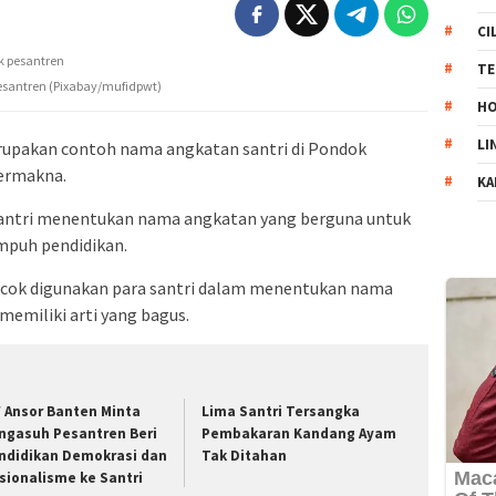
CI
TE
esantren (Pixabay/mufidpwt)
HO
LI
rupakan contoh nama angkatan santri di Pondok
bermakna.
KA
santri menentukan nama angkatan yang berguna untuk
puh pendidikan.
ocok digunakan para santri dalam menentukan nama
memiliki arti yang bagus.
 Ansor Banten Minta
Lima Santri Tersangka
ngasuh Pesantren Beri
Pembakaran Kandang Ayam
ndidikan Demokrasi dan
Tak Ditahan
sionalisme ke Santri