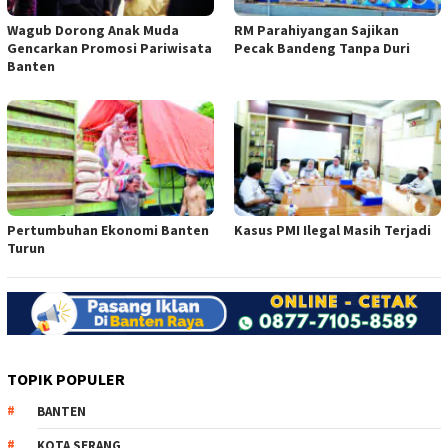
Wagub Dorong Anak Muda
RM Parahiyangan Sajikan
Gencarkan Promosi Pariwisata
Pecak Bandeng Tanpa Duri
Banten
Pertumbuhan Ekonomi Banten
Kasus PMI Ilegal Masih Terjadi
Turun
TOPIK POPULER
BANTEN
KOTA SERANG