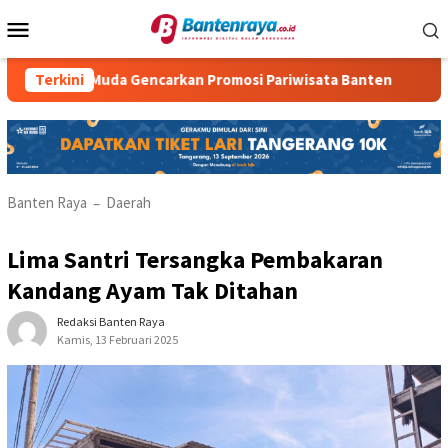
Loncat
Menu
ke
Mobile
konten
a Gencarkan Promosi Pariwisata Banten
Terkini
KKM Kelompok 1
Banten Raya
Daerah
–
Lima Santri Tersangka Pembakaran
Kandang Ayam Tak Ditahan
Redaksi Banten Raya
Kamis, 13 Februari 2025