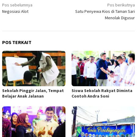
Navigasi
Pos sebelumnya
Pos berikutnya
Negosiasi Alot
Satu Penyewa Kios di Taman Sari
pos
Menolak Digusur
POS TERKAIT
Sekolah Pinggir Jalan, Tempat
Siswa Sekolah Rakyat Diminta
Belajar Anak Jalanan
Contoh Andra Soni