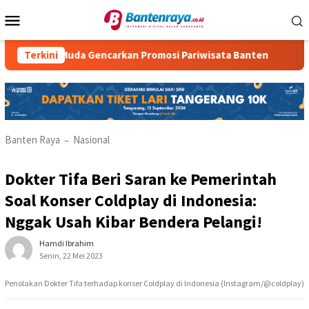
Loncat
Menu
ke
Mobile
konten
 Muda Gencarkan Promosi Pariwisata Banten
Terkini
KKM Kelomp
Banten Raya
Nasional
–
Dokter Tifa Beri Saran ke Pemerintah
Soal Konser Coldplay di Indonesia:
Nggak Usah Kibar Bendera Pelangi!
Hamdi Ibrahim
Senin, 22 Mei 2023
Penolakan Dokter Tifa terhadap konser Coldplay di Indonesia (Instagram/@coldplay)