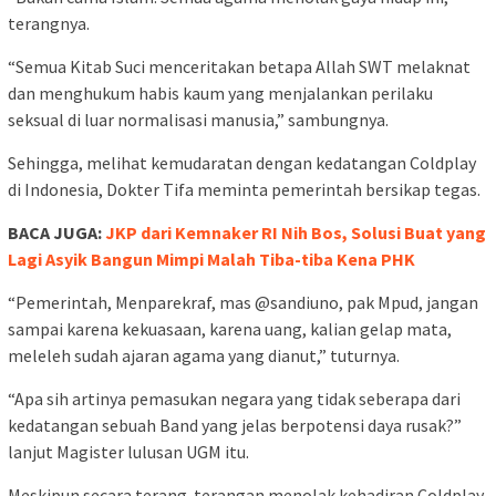
terangnya.
“Semua Kitab Suci menceritakan betapa Allah SWT melaknat
dan menghukum habis kaum yang menjalankan perilaku
seksual di luar normalisasi manusia,” sambungnya.
Sehingga, melihat kemudaratan dengan kedatangan Coldplay
di Indonesia, Dokter Tifa meminta pemerintah bersikap tegas.
BACA JUGA:
JKP dari Kemnaker RI Nih Bos, Solusi Buat yang
Lagi Asyik Bangun Mimpi Malah Tiba-tiba Kena PHK
“Pemerintah, Menparekraf, mas @sandiuno, pak Mpud, jangan
sampai karena kekuasaan, karena uang, kalian gelap mata,
meleleh sudah ajaran agama yang dianut,” tuturnya.
“Apa sih artinya pemasukan negara yang tidak seberapa dari
kedatangan sebuah Band yang jelas berpotensi daya rusak?”
lanjut Magister lulusan UGM itu.
Meskipun secara terang-terangan menolak kehadiran Coldplay