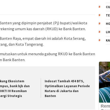
CI
TE
Banten yang dipimpin penjabat (Pj) bupati/walikota
HO
rekening umum kas daerah (RKUD) ke Bank Banten.
LI
Banten Raya, empat daerah ini adalah Kota Serang,
KA
ang, dan Kota Tangerang.
emutuskan untuk menunda gabung RKUD ke Bank Banten
n Bank Banten.
kung Ekosistem
Indosat Tambah 454 BTS,
mpus, bank bjb dan
Optimalkan Layanan Periode
DIKTI IV Resmikan
Nataru di Jakarta dan
nergi Strategis
Banten