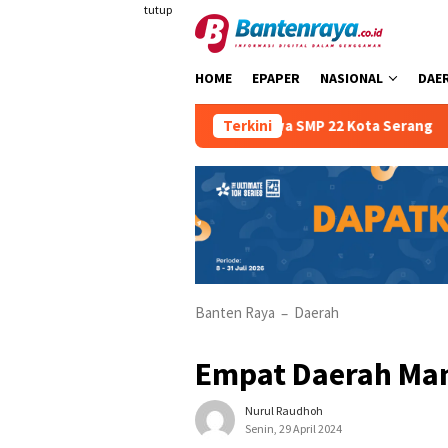
Loncat
tutup
ke
konten
HOME
EPAPER
NASIONAL
DAE
a Sejak Dini Kepada Siswa SMP 22 Kota Serang
Terkini
Atria H
Banten Raya
Daerah
–
Empat Daerah Ma
Nurul Raudhoh
Senin, 29 April 2024