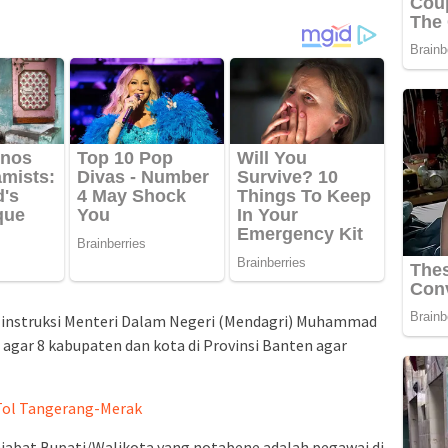
 instruksi Menteri Dalam Negeri (Mendagri) Muhammad
agar 8 kabupaten dan kota di Provinsi Banten agar
Tol Tangerang-Merak
jabat Bupati/Walikota yang notabene adalah pegawai di