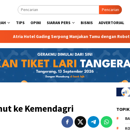
Pencarian
RAH
TIPS
OPINI
SIARAN PERS
BISNIS
ADVERTORIAL
otel Gading Serpong Manjakan Tamu dengan Robot Waiter
nut ke Kemendagri
TOPIK
BA
KO