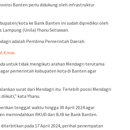
vinsi Banten perlu didukung oleh infrastruktur
paten/kota ke Bank Banten ini sudah diprediksi oleh
s Lampung (Unila) Yhanu Setiawan.
ndagri adalah Pembina Pemerintah Daerah.
at Emas
emda untuk tidak mengikuti arahan Mendagri terutama
 agar pemerintah kabupaten kota di Banten agar
ankan surat dari Mendagri itu. Terlebih posisi Mendagri
iikuti,” kata Yhanu.
erikan tenggat waktu hingga 30 April 2024 agar
nten memindahkan RKUD dari BJB ke Bank Banten.
 diterbitkan pada 17 April 2024, perihal penempatan