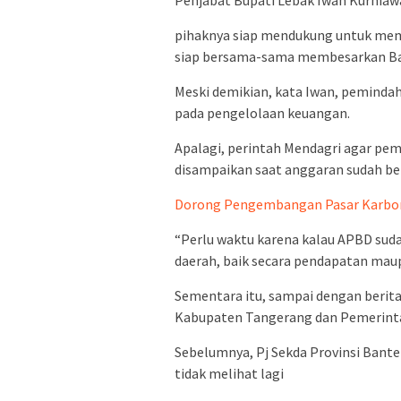
Penjabat Bupati Lebak Iwan Kurnia
pihaknya siap mendukung untuk mem
siap bersama-sama membesarkan Ban
Meski demikian, kata Iwan, pemind
pada pengelolaan keuangan.
Apalagi, perintah Mendagri agar p
disampaikan saat anggaran sudah ber
Dorong Pengembangan Pasar Karbon,
“Perlu waktu karena kalau APBD sud
daerah, baik secara pendapatan maup
Sementara itu, sampai dengan berita 
Kabupaten Tangerang dan Pemerinta
Sebelumnya, Pj Sekda Provinsi Bant
tidak melihat lagi