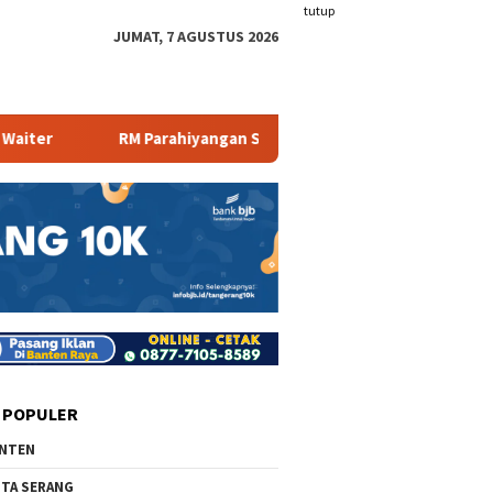
tutup
JUMAT, 7 AGUSTUS 2026
RM Parahiyangan Sajikan Pecak Bandeng Tanpa Duri
Mam
 POPULER
NTEN
TA SERANG