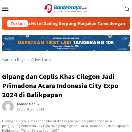
Loncat
Menu
ke
Mobile
konten
Atria Hotel Gading Serpong Manjakan Tamu dengan Robot Wait
Terkini
Banten Raya
Advertorial
–
Gipang dan Ceplis Khas Cilegon Jadi
Primadona Acara Indonesia City Expo
2024 di Balikpapan
Ahmad Marjuki
Sabtu, 8 Juni 2024
Gipang dan ceplis, makanan khas Kota Cilegon menjadi primadona para
pengunjung Indonesia City Expo 2024 yang digelar di Area Dome BSCC, di Balikpapan,
Kalimantan Timur, Selasa 4 Juni 2024