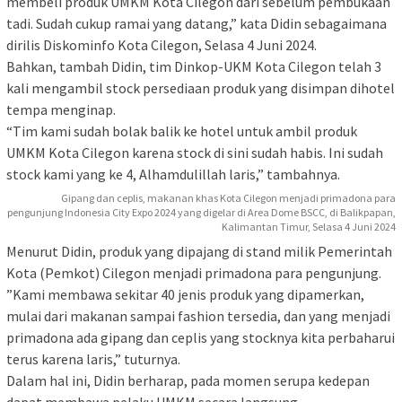
membeli produk UMKM Kota Cilegon dari sebelum pembukaan
tadi. Sudah cukup ramai yang datang,” kata Didin sebagaimana
dirilis Diskominfo Kota Cilegon, Selasa 4 Juni 2024.
Bahkan, tambah Didin, tim Dinkop-UKM Kota Cilegon telah 3
kali mengambil stock persediaan produk yang disimpan dihotel
tempa menginap.
“Tim kami sudah bolak balik ke hotel untuk ambil produk
UMKM Kota Cilegon karena stock di sini sudah habis. Ini sudah
stock kami yang ke 4, Alhamdulillah laris,” tambahnya.
Gipang dan ceplis, makanan khas Kota Cilegon menjadi primadona para
pengunjung Indonesia City Expo 2024 yang digelar di Area Dome BSCC, di Balikpapan,
Kalimantan Timur, Selasa 4 Juni 2024
Menurut Didin, produk yang dipajang di stand milik Pemerintah
Kota (Pemkot) Cilegon menjadi primadona para pengunjung.
”Kami membawa sekitar 40 jenis produk yang dipamerkan,
mulai dari makanan sampai fashion tersedia, dan yang menjadi
primadona ada gipang dan ceplis yang stocknya kita perbaharui
terus karena laris,” tuturnya.
Dalam hal ini, Didin berharap, pada momen serupa kedepan
dapat membawa pelaku UMKM secara langsung.