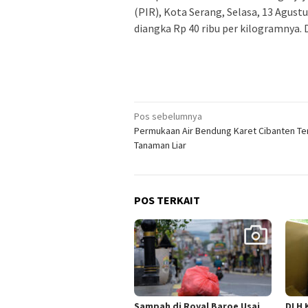
(PIR), Kota Serang, Selasa, 13 Agustu
diangka Rp 40 ribu per kilogramnya.
Navigasi
Pos sebelumnya
Permukaan Air Bendung Karet Cibanten Te
pos
Tanaman Liar
POS TERKAIT
Sampah di Royal Baroe Usai
DLH 