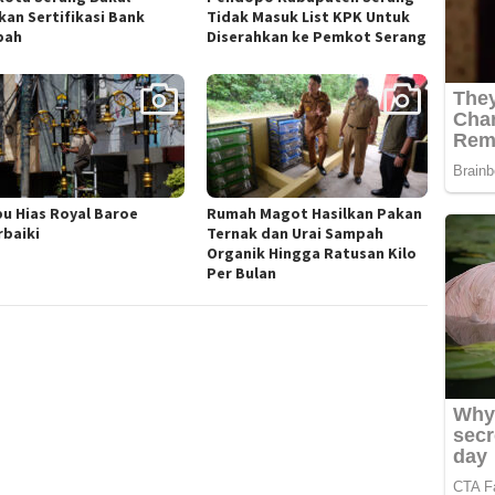
kan Sertifikasi Bank
Tidak Masuk List KPK Untuk
pah
Diserahkan ke Pemkot Serang
u Hias Royal Baroe
Rumah Magot Hasilkan Pakan
rbaiki
Ternak dan Urai Sampah
Organik Hingga Ratusan Kilo
Per Bulan