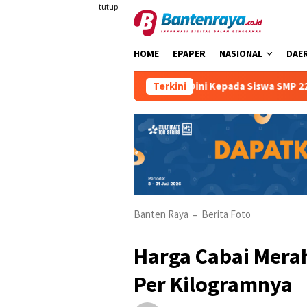
Loncat
tutup
ke
konten
HOME
EPAPER
NASIONAL
DAE
elamatan Berkendara Sejak Dini Kepada Siswa SMP 22 Kota Ser
Terkini
Banten Raya
Berita Foto
–
Harga Cabai Merah
Per Kilogramnya