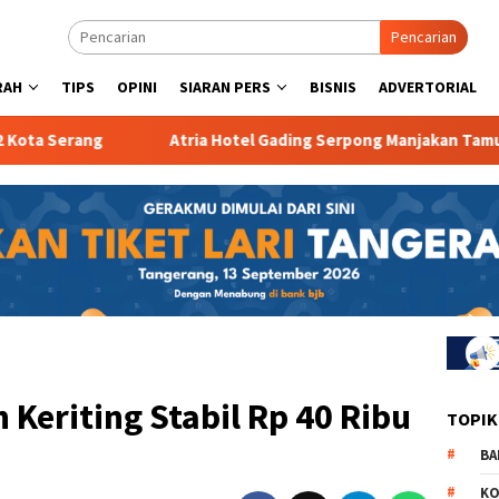
Pencarian
RAH
TIPS
OPINI
SIARAN PERS
BISNIS
ADVERTORIAL
ang
Atria Hotel Gading Serpong Manjakan Tamu dengan R
 Keriting Stabil Rp 40 Ribu
TOPIK
BA
KO