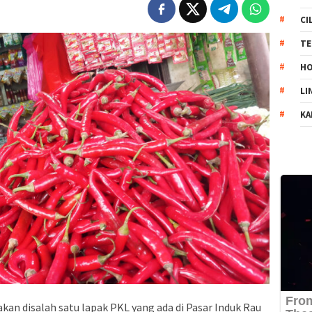
CI
TE
HO
LI
KA
kan disalah satu lapak PKL yang ada di Pasar Induk Rau