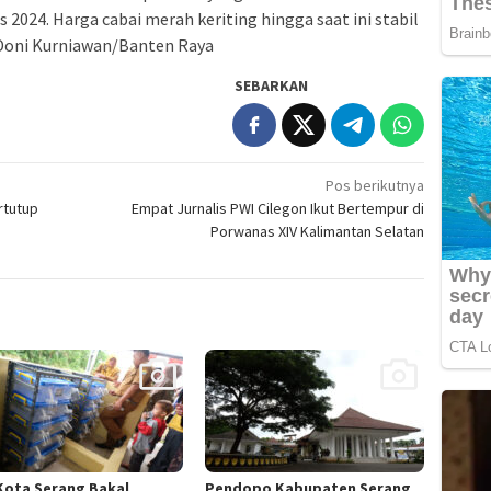
s 2024. Harga cabai merah keriting hingga saat ini stabil
 Doni Kurniawan/Banten Raya
SEBARKAN
Pos berikutnya
rtutup
Empat Jurnalis PWI Cilegon Ikut Bertempur di
Porwanas XIV Kalimantan Selatan
Kota Serang Bakal
Pendopo Kabupaten Serang