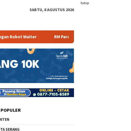
tutup
SABTU, 8 AGUSTUS 2026
ter
RM Parahiyangan Sajikan Pecak Bandeng Tanpa Duri
 POPULER
NTEN
TA SERANG