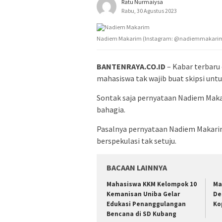
Ratu Nurmaiysa
Rabu, 30 Agustus 2023
Nadiem Makarim (Instagram: @nadiemmakari
BANTENRAYA.CO.ID
– Kabar terbaru
mahasiswa tak wajib buat skipsi untuk
Sontak saja pernyataan Nadiem Maka
bahagia.
Pasalnya pernyataan Nadiem Makarim
berspekulasi tak setuju.
BACAAN LAINNYA
Mahasiswa KKM Kelompok 10
Ma
Kemanisan Uniba Gelar
De
Edukasi Penanggulangan
Ko
Bencana di SD Kubang