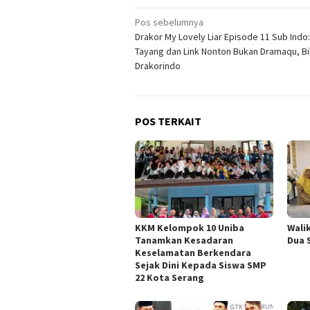
Navigasi
Pos sebelumnya
Drakor My Lovely Liar Episode 11 Sub Indo
pos
Tayang dan Link Nonton Bukan Dramaqu, Bili
Drakorindo
POS TERKAIT
KKM Kelompok 10 Uniba
Wali
Tanamkan Kesadaran
Dua 
Keselamatan Berkendara
Sejak Dini Kepada Siswa SMP
22 Kota Serang