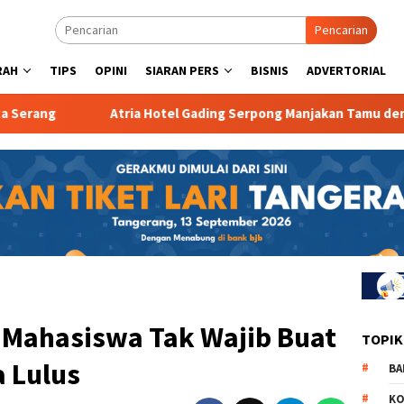
Pencarian
RAH
TIPS
OPINI
SIARAN PERS
BISNIS
ADVERTORIAL
Atria Hotel Gading Serpong Manjakan Tamu dengan Robot Wai
Mahasiswa Tak Wajib Buat
TOPIK
a Lulus
BA
KO