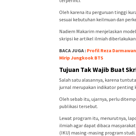
terperinci.
Oleh karena itu perguruan tinggi ku
sesuai kebutuhan keilmuan dan per
Nadiem Makarim menjelaskan model k
skripsi ke artikel ilmiah diberlakuka
BACA JUGA :
Profil Reza Darmawang
Mirip Jungkook BTS
Tujuan Tak Wajib Buat Skr
Salah satu alasannya, karena tuntuta
jurnal merupakan indikator penting 
Oleh sebab itu, ujarnya, perlu dite
publikasi tersebut.
Lewat program itu, menurutnya, lapo
ilmiah agar dapat dibaca masyarakat
(IKU) masing-masing program studi.