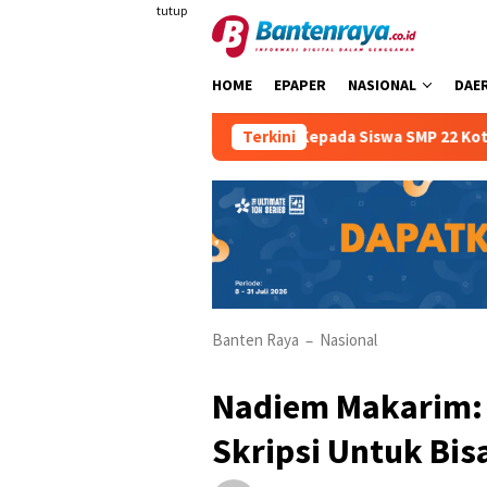
Loncat
tutup
ke
konten
HOME
EPAPER
NASIONAL
DAE
 Berkendara Sejak Dini Kepada Siswa SMP 22 Kota Serang
Terkini
Banten Raya
Nasional
–
Nadiem Makarim: 
Skripsi Untuk Bis