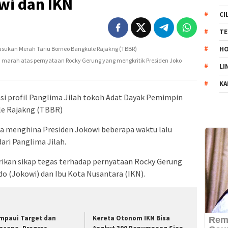
wi dan IKN
CI
TE
HO
 marah atas pernyataan Rocky Gerung yang mengkritik Presiden Joko
LI
KA
si profil Panglima Jilah tokoh Adat Dayak Pemimpin
le Rajakng (TBBR)
a menghina Presiden Jokowi beberapa waktu lalu
ri Panglima Jilah.
rikan sikap tegas terhadap pernyataan Rocky Gerung
o (Jokowi) dan Ibu Kota Nusantara (IKN).
mpaui Target dan
Kereta Otonom IKN Bisa