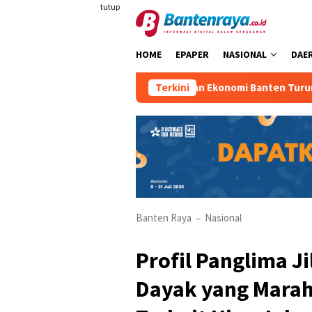
Loncat
tutup
ke
konten
HOME
EPAPER
NASIONAL
DAE
Pertumbuhan Ekonomi Banten Turun
Terkini
Banten Raya
Nasional
–
Profil Panglima 
Dayak yang Marah