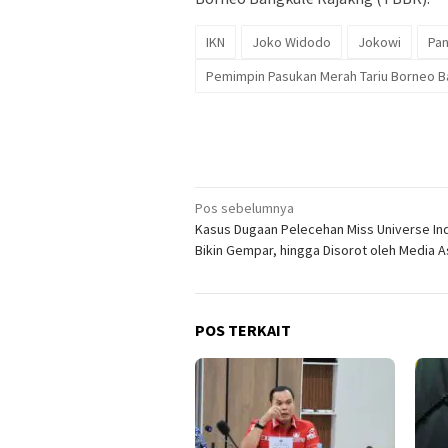
IKN
Joko Widodo
Jokowi
Pan
Pemimpin Pasukan Merah Tariu Borneo B
Navigasi
Pos sebelumnya
Kasus Dugaan Pelecehan Miss Universe In
pos
Bikin Gempar, hingga Disorot oleh Media A
POS TERKAIT