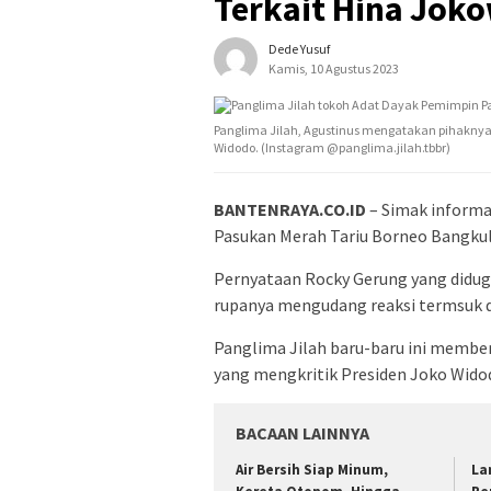
Terkait Hina Joko
Dede Yusuf
Kamis, 10 Agustus 2023
Panglima Jilah, Agustinus mengatakan pihaknya
Widodo. (Instagram @panglima.jilah.tbbr)
BANTENRAYA.CO.ID
– Simak informa
Pasukan Merah Tariu Borneo Bangku
Pernyataan Rocky Gerung yang didug
rupanya mengudang reaksi termsuk da
Panglima Jilah baru-baru ini membe
yang mengkritik Presiden Joko Widod
BACAAN LAINNYA
Air Bersih Siap Minum,
La