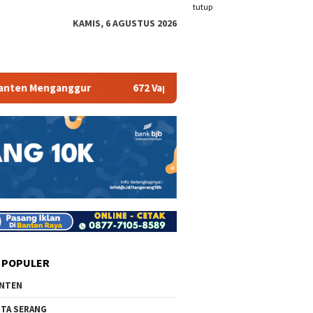
tutup
KAMIS, 6 AGUSTUS 2026
enganggur
672 Vape Store Terancam Tutup
Pemka
 POPULER
NTEN
TA SERANG