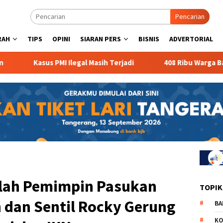
Pencarian
RAH
TIPS
OPINI
SIARAN PERS
BISNIS
ADVERTORIAL
Kasus PMI Ilegal Masih Terjadi
408 Ribu Warga Banten M
Jilah Pemimpin Pasukan
TOPIK
 dan Sentil Rocky Gerung
BA
KO