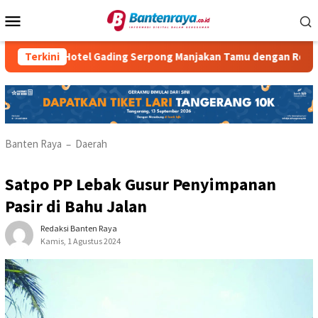
Loncat
Menu
ke
Mobile
konten
tria Hotel Gading Serpong Manjakan Tamu dengan Robot Waiter
Terkini
Banten Raya
Daerah
–
Satpo PP Lebak Gusur Penyimpanan
Pasir di Bahu Jalan
Redaksi Banten Raya
Kamis, 1 Agustus 2024