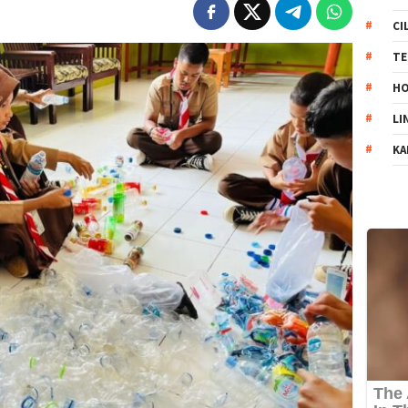
CI
TE
HO
LI
KA