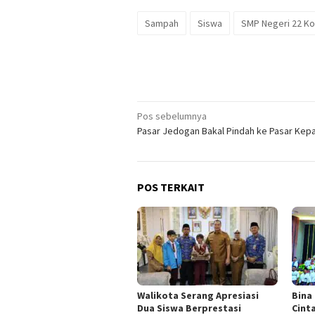
Sampah
Siswa
SMP Negeri 22 Ko
Navigasi
Pos sebelumnya
Pasar Jedogan Bakal Pindah ke Pasar Ke
pos
POS TERKAIT
Walikota Serang Apresiasi
Bina
Dua Siswa Berprestasi
Cinta