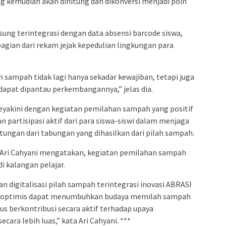
ng kemudian akan dihitung dan dikonversi menjadi poin
ung terintegrasi dengan data absensi barcode siswa,
 bagian dari rekam jejak kepedulian lingkungan para
sampah tidak lagi hanya sekadar kewajiban, tetapi juga
 dapat dipantau perkembangannya,” jelas dia.
eyakini dengan kegiatan pemilahan sampah yang positif
 partisipasi aktif dari para siswa-siswi dalam menjaga
ungan dari tabungan yang dihasilkan dari pilah sampah.
 Ari Cahyani mengatakan, kegiatan pemilahan sampah
di kalangan pelajar.
n digitalisasi pilah sampah terintegrasi inovasi ABRASI
ami optimis dapat menumbuhkan budaya memilah sampah
gus berkontribusi secara aktif terhadap upaya
ara lebih luas,” kata Ari Cahyani. ***