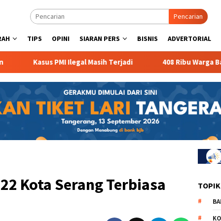
Pencarian
RAH
TIPS
OPINI
SIARAN PERS
BISNIS
ADVERTORIAL
asus PMI Ilegal Masih Terjadi
408 Ribu Warga Banten Men
22 Kota Serang Terbiasa
TOPIK
BA
KO