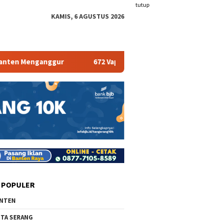
tutup
KAMIS, 6 AGUSTUS 2026
ganggur
672 Vape Store Terancam Tutup
Pemkab 
 POPULER
NTEN
TA SERANG