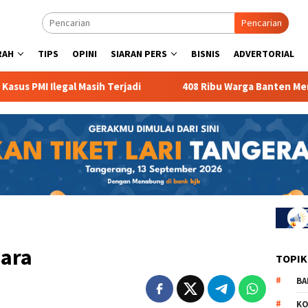
Pencarian
RAH
TIPS
OPINI
SIARAN PERS
BISNIS
ADVERTORIAL
Ilegal Masih Terjadi
408 Ribu Warga Banten Menganggur
uara
TOPIK
BA
KO