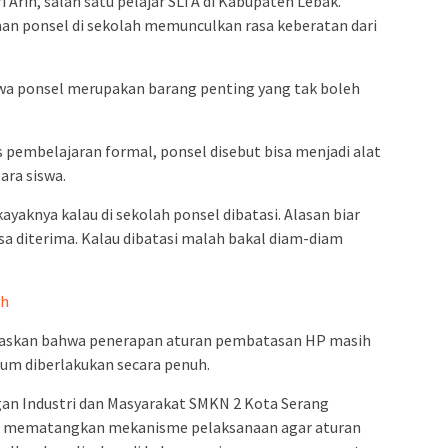
 Arin, salah satu pelajar SLTA di Kabupaten Lebak.
n ponsel di sekolah memunculkan rasa keberatan dari
swa ponsel merupakan barang penting yang tak boleh
pembelajaran formal, ponsel disebut bisa menjadi alat
ara siswa.
ayaknya kalau di sekolah ponsel dibatasi. Alasan biar
bisa diterima. Kalau dibatasi malah bakal diam-diam
ah
gaskan bahwa penerapan aturan pembatasan HP masih
lum diberlakukan secara penuh.
an Industri dan Masyarakat SMKN 2 Kota Serang
h mematangkan mekanisme pelaksanaan agar aturan