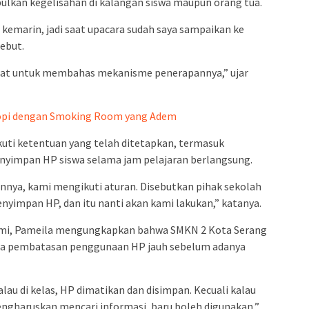
ulkan kegelisahan di kalangan siswa maupun orang tua.
 kemarin, jadi saat upacara sudah saya sampaikan ke
ebut.
apat untuk membahas mekanisme penerapannya,” ujar
gopi dengan Smoking Room yang Adem
uti ketentuan yang telah ditetapkan, termasuk
nyimpan HP siswa selama jam pelajaran berlangsung.
nya, kami mengikuti aturan. Disebutkan pihak sekolah
yimpan HP, dan itu nanti akan kami lakukan,” katanya.
esmi, Pameila mengungkapkan bahwa SMKN 2 Kota Serang
la pembatasan penggunaan HP jauh sebelum adanya
lau di kelas, HP dimatikan dan disimpan. Kecuali kalau
gharuskan mencari informasi, baru boleh digunakan,”