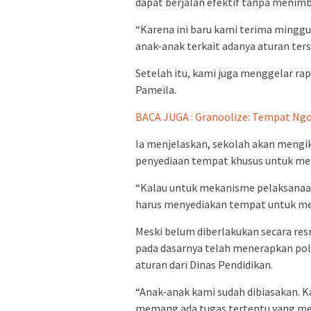
dapat berjalan efektif tanpa menimb
“Karena ini baru kami terima minggu
anak-anak terkait adanya aturan ters
Setelah itu, kami juga menggelar r
Pameila.
BACA JUGA : Granoolize: Tempat N
Ia menjelaskan, sekolah akan mengik
penyediaan tempat khusus untuk me
“Kalau untuk mekanisme pelaksanaan
harus menyediakan tempat untuk men
Meski belum diberlakukan secara r
pada dasarnya telah menerapkan po
aturan dari Dinas Pendidikan.
“Anak-anak kami sudah dibiasakan. Ka
memang ada tugas tertentu yang men