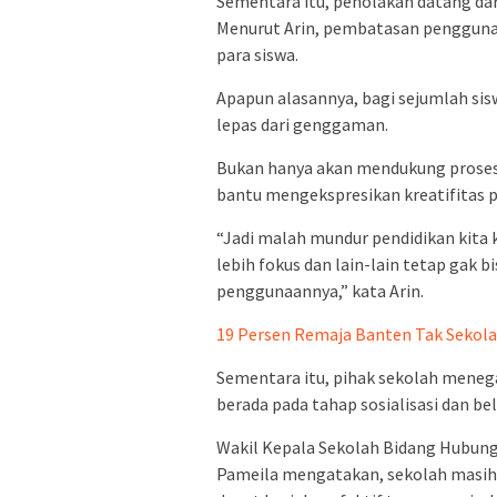
Sementara itu, penolakan datang dari
Menurut Arin, pembatasan penggunaa
para siswa.
Apapun alasannya, bagi sejumlah si
lepas dari genggaman.
Bukan hanya akan mendukung proses 
bantu mengekspresikan kreatifitas p
“Jadi malah mundur pendidikan kita k
lebih fokus dan lain-lain tetap gak 
penggunaannya,” kata Arin.
19 Persen Remaja Banten Tak Sekol
Sementara itu, pihak sekolah mene
berada pada tahap sosialisasi dan be
Wakil Kepala Sekolah Bidang Hubung
Pameila mengatakan, sekolah masi