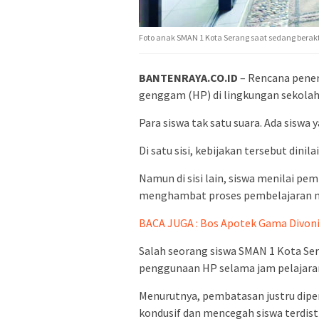
Foto anak SMAN 1 Kota Serang saat sedang berakt
BANTENRAYA.CO.ID
– Rencana pene
genggam (HP) di lingkungan sekolah 
Para siswa tak satu suara. Ada siswa 
Di satu sisi, kebijakan tersebut dini
Namun di sisi lain, siswa menilai pe
menghambat proses pembelajaran m
BACA JUGA : Bos Apotek Gama Divoni
Salah seorang siswa SMAN 1 Kota S
penggunaan HP selama jam pelajara
Menurutnya, pembatasan justru dipe
kondusif dan mencegah siswa terdistra