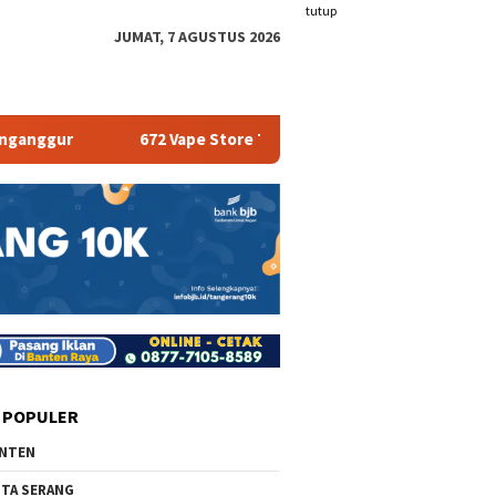
tutup
JUMAT, 7 AGUSTUS 2026
672 Vape Store Terancam Tutup
Pemkab Serang B
 POPULER
NTEN
TA SERANG