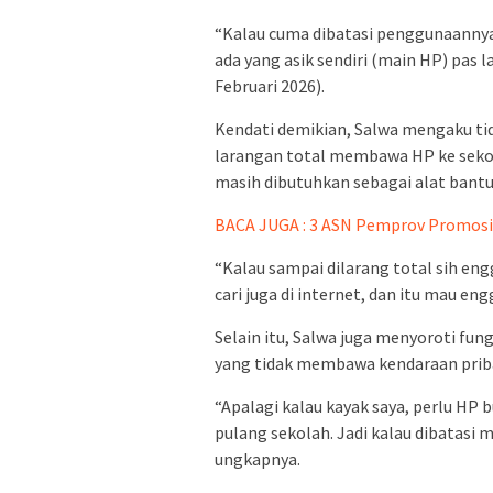
“Kalau cuma dibatasi penggunaannya,
ada yang asik sendiri (main HP) pas l
Februari 2026).
Kendati demikian, Salwa mengaku tid
larangan total membawa HP ke sekolah
masih dibutuhkan sebagai alat bantu 
BACA JUGA : 3 ASN Pemprov Promosi 
“Kalau sampai dilarang total sih eng
cari juga di internet, dan itu mau en
Selain itu, Salwa juga menyoroti fun
yang tidak membawa kendaraan priba
“Apalagi kalau kayak saya, perlu HP 
pulang sekolah. Jadi kalau dibatasi m
ungkapnya.