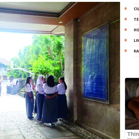
CI
TE
HO
LI
KA