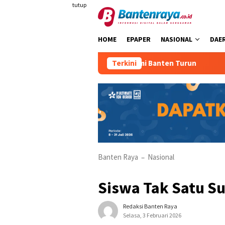
Loncat
tutup
ke
konten
HOME
EPAPER
NASIONAL
DAE
Pertumbuhan Ekonomi Banten Turun
Terkini
Kasus PMI 
Banten Raya
Nasional
–
Siswa Tak Satu S
Redaksi Banten Raya
Selasa, 3 Februari 2026