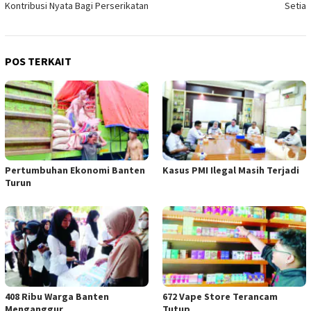
Kontribusi Nyata Bagi Perserikatan
Setia
POS TERKAIT
Pertumbuhan Ekonomi Banten
Kasus PMI Ilegal Masih Terjadi
Turun
408 Ribu Warga Banten
672 Vape Store Terancam
Menganggur
Tutup