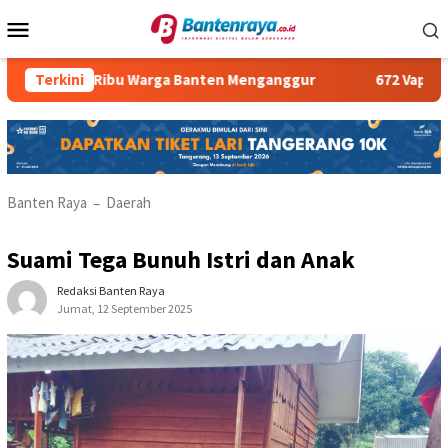
Loncat
Menu
ke
Mobile
konten
408 Ribu Warga Banten Menganggur
Terkini
672 Vape Store Te
Banten Raya
Daerah
–
Suami Tega Bunuh Istri dan Anak
Redaksi Banten Raya
Jumat, 12 September 2025