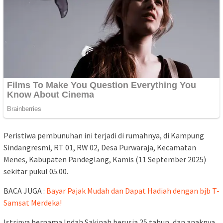
Peristiwa pembunuhan ini terjadi di rumahnya, di Kampung
Sindangresmi, RT 01, RW 02, Desa Purwaraja, Kecamatan
Menes, Kabupaten Pandeglang, Kamis (11 September 2025)
sekitar pukul 05.00.
BACA JUGA :
Bayar Pajak Mudah dan Dapat Hadiah dengan bjb T-
Samsat Merdeka!
Istrinya bernama Indah Sakinah berusia 25 tahun, dan anaknya