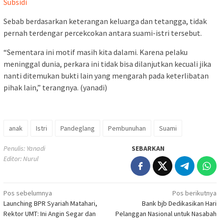
Subsidi
Sebab berdasarkan keterangan keluarga dan tetangga, tidak
pernah terdengar percekcokan antara suami-istri tersebut.
“Sementara ini motif masih kita dalami. Karena pelaku
meninggal dunia, perkara ini tidak bisa dilanjutkan kecuali jika
nanti ditemukan bukti lain yang mengarah pada keterlibatan
pihak lain,” terangnya. (yanadi)
anak
Istri
Pandeglang
Pembunuhan
Suami
Penulis: Yanadi
SEBARKAN
Editor: Nurul
Navigasi
Pos sebelumnya
Pos berikutnya
Launching BPR Syariah Matahari,
Bank bjb Dedikasikan Hari
pos
Rektor UMT: Ini Angin Segar dan
Pelanggan Nasional untuk Nasabah