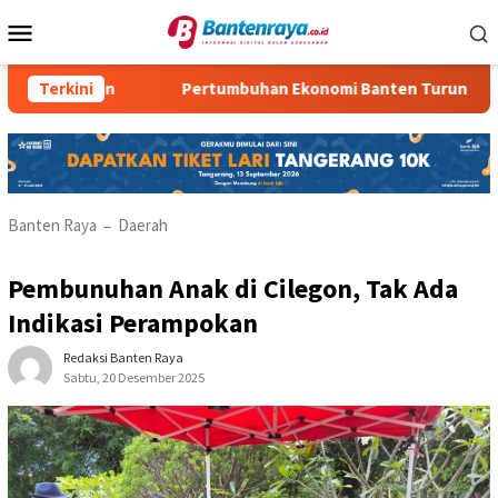
Loncat
Menu
ke
Mobile
konten
nisan
Terkini
Pertumbuhan Ekonomi Banten Turun
Kasus
Banten Raya
Daerah
–
Pembunuhan Anak di Cilegon, Tak Ada
Indikasi Perampokan
Redaksi Banten Raya
Sabtu, 20 Desember 2025