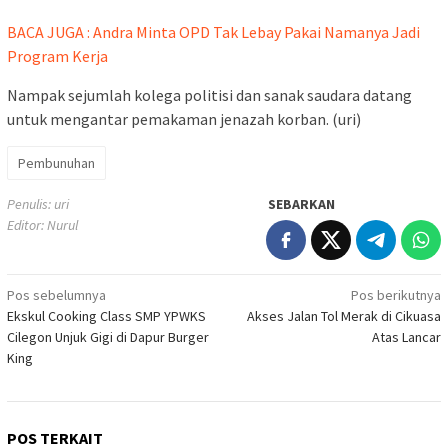
BACA JUGA : Andra Minta OPD Tak Lebay Pakai Namanya Jadi
Program Kerja
Nampak sejumlah kolega politisi dan sanak saudara datang
untuk mengantar pemakaman jenazah korban. (uri)
Pembunuhan
Penulis: uri
SEBARKAN
Editor: Nurul
Navigasi
Pos sebelumnya
Pos berikutnya
Ekskul Cooking Class SMP YPWKS
Akses Jalan Tol Merak di Cikuasa
pos
Cilegon Unjuk Gigi di Dapur Burger
Atas Lancar
King
POS TERKAIT