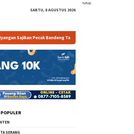
tutup
SABTU, 8 AGUSTUS 2026
 Sajikan Pecak Bandeng Tanpa Duri
Mambruk Anyer Prom
 POPULER
NTEN
TA SERANG