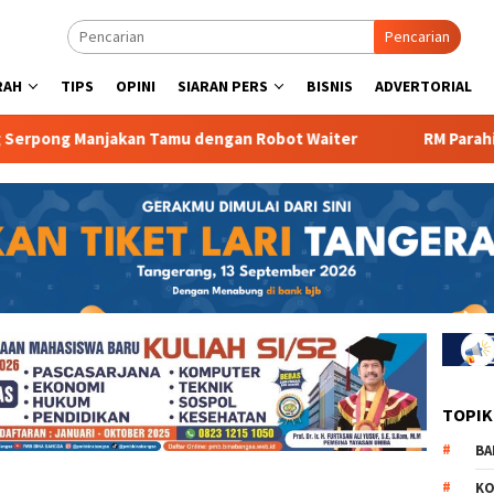
Pencarian
RAH
TIPS
OPINI
SIARAN PERS
BISNIS
ADVERTORIAL
ng Manjakan Tamu dengan Robot Waiter
RM Parahiyangan
TOPIK
BA
KO