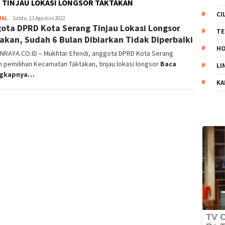
 TINJAU LOKASI LONGSOR TAKTAKAN
CI
NAL
Muhamad
Sabtu, 13 Agustus 2022
ota DPRD Kota Serang Tinjau Lokasi Longsor
Tohir
TE
akan, Sudah 6 Bulan Dibiarkan Tidak Diperbaiki
HO
NRAYA.CO.ID – Mukhtar Efendi, anggota DPRD Kota Serang
 pemilihan Kecamatan Taktakan, tinjau lokasi longsor
Baca
LI
ngkapnya…
KA