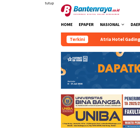
Loncat
tutup
ke
konten
HOME
EPAPER
NASIONAL
DAE
ada Siswa SMP 22 Kota Serang
Terkini
Atria Hotel Gading Serpo