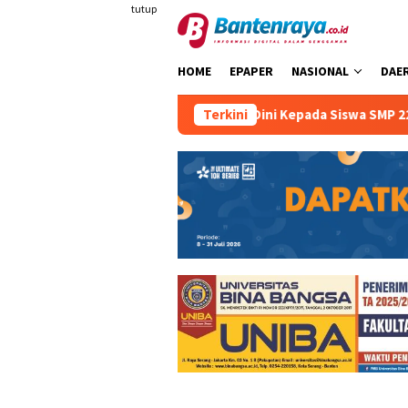
Loncat
tutup
ke
konten
HOME
EPAPER
NASIONAL
DAE
eselamatan Berkendara Sejak Dini Kepada Siswa SMP 22 Kota S
Terkini