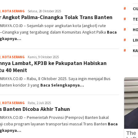
CI
H
,
KOTA SERANG
Redaksi
Selasa, 28 Oktober 2025
r Angkot Palima-Cinangka Tolak Trans Banten
Banten
TE
Raya
RAYA.CO.ID – Sejumlah sopir angkutan kota (angkot) rute
HO
a–Cinangka yang tergabung dalam Komunitas Angkot Palka
Baca
ngkapnya…
LI
KA
H
,
KOTA SERANG
Redaksi
Kamis, 9 Oktober 2025
nnya Lambat, KP3B ke Pakupatan Habiskan
Banten
Raya
u 40 Menit
RAYA.CO.ID – Rabu, 8 Oktober 2025. Saya ingin menjajal Bus
Banten koridor 3 yang
Baca Selengkapnya…
H
,
KOTA SERANG
Redaksi
Rabu, 2 Juli 2025
s Banten Dicoba Akhir Tahun
Banten
Raya
NRAYA.CO.ID – Pemerintah Provinsi (Pemprov) Banten bakal
ji coba program layanan transportasi massal Trans Banten
Baca
ngkapnya…