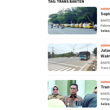
TAG:
TRANS BANTEN
DAERA
Sopi
BANTEN
Palim
Sele
DAERA
Jala
Wakt
BANTEN
Trans 
DAERA
Tran
BANTE
mengu
Sele