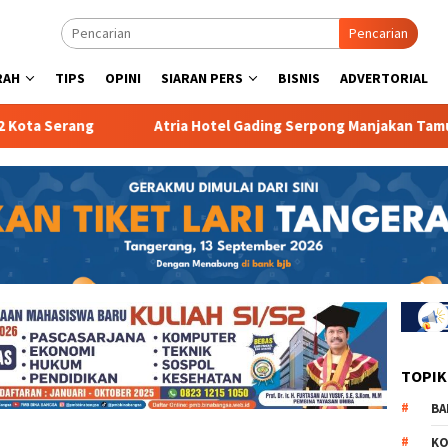
Pencarian
RAH
TIPS
OPINI
SIARAN PERS
BISNIS
ADVERTORIAL
erang
Atria Hotel Gading Serpong Manjakan Tamu dengan
TOPIK
BA
KO