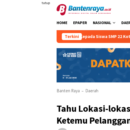
Loncat
tutup
ke
konten
HOME
EPAPER
NASIONAL
DAE
Berkendara Sejak Dini Kepada Siswa SMP 22 Kota Serang
Terkini
Banten Raya
Daerah
–
Tahu Lokasi-lokas
Ketemu Pelanggan