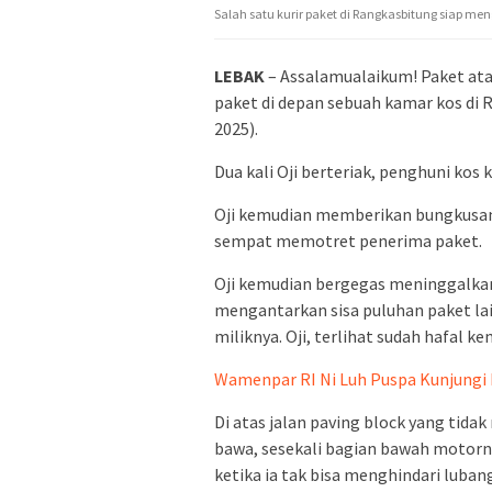
Salah satu kurir paket di Rangkasbitung siap me
LEBAK
– Assalamualaikum! Paket atas 
paket di depan sebuah kamar kos di
2025).
Dua kali Oji berteriak, penghuni kos 
Oji kemudian memberikan bungkusan 
sempat memotret penerima paket.
Oji kemudian bergegas meninggalka
mengantarkan sisa puluhan paket l
miliknya. Oji, terlihat sudah hafal k
Wamenpar RI Ni Luh Puspa Kunjungi
Di atas jalan paving block yang tidak
bawa, sesekali bagian bawah motorny
ketika ia tak bisa menghindari lubang 