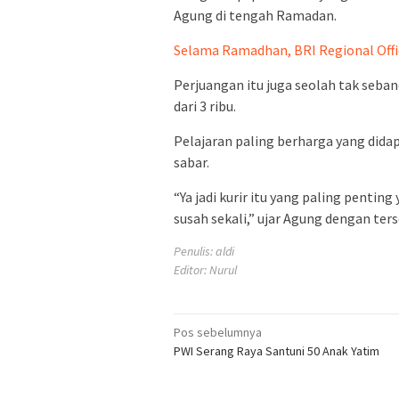
Agung di tengah Ramadan.
Selama Ramadhan, BRI Regional Offic
Perjuangan itu juga seolah tak seba
dari 3 ribu.
Pelajaran paling berharga yang didap
sabar.
“Ya jadi kurir itu yang paling penting 
susah sekali,” ujar Agung dengan ters
Penulis: aldi
Editor: Nurul
Navigasi
Pos sebelumnya
PWI Serang Raya Santuni 50 Anak Yatim
pos