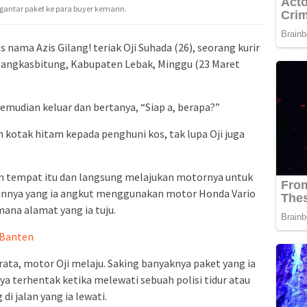
ngantar paket ke para buyer kemarin.
nama Azis Gilang! teriak Oji Suhada (26), seorang kurir
 Rangkasbitung, Kabupaten Lebak, Minggu (23 Maret
kemudian keluar dan bertanya, “Siap a, berapa?”
kotak hitam kepada penghuni kos, tak lupa Oji juga
n tempat itu dan langsung melajukan motornya untuk
ainnya yang ia angkut menggunakan motor Honda Vario
emana alamat yang ia tuju.
 Banten
 rata, motor Oji melaju. Saking banyaknya paket yang ia
a terhentak ketika melewati sebuah polisi tidur atau
di jalan yang ia lewati.