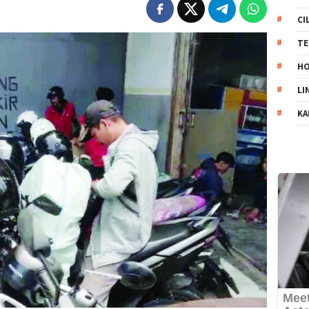
CI
TE
HO
LI
KA