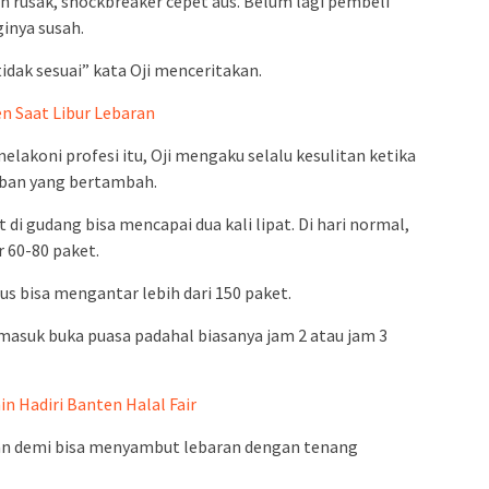
n rusak, shockbreaker cepet aus. Belum lagi pembeli
inya susah.
dak sesuai” kata Oji menceritakan.
n Saat Libur Lebaran
melakoni profesi itu, Oji mengaku selalu kesulitan ketika
ban yang bertambah.
t di gudang bisa mencapai dua kali lipat. Di hari normal,
 60-80 paket.
s bisa mengantar lebih dari 150 paket.
masuk buka puasa padahal biasanya jam 2 atau jam 3
in Hadiri Banten Halal Fair
kan demi bisa menyambut lebaran dengan tenang