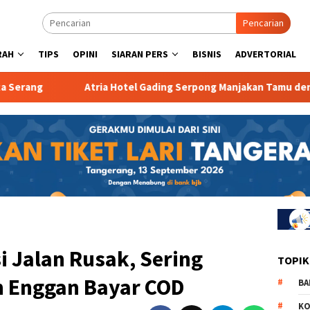
Pencarian
RAH
TIPS
OPINI
SIARAN PERS
BISNIS
ADVERTORIAL
Atria Hotel Gading Serpong Manjakan Tamu dengan Robot Wait
i Jalan Rusak, Sering
TOPIK
 Enggan Bayar COD
BA
KO