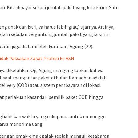
n. Kita dibayar sesuai jumlah paket yang kita kirim. Satu
g anak dan istri, ya harus lebih giat,” ujarnya. Artinya,
alam sebulan tergantung jumlah paket yang ia kirim.
ran juga dialami oleh kurir lain, Agung (29).
idak Paksakan Zakat Profesi ke ASN
nya dikeluhkan Oji, Agung mengungkapkan bahwa
at saat mengantar paket di bulan Ramadhan adalah
elivery (COD) atau sistem pembayaran di lokasi.
t perlakuan kasar dari pemilik paket COD hingga
enghabiskan waktu yang cukupama untuk menunggu
harus menerima uang.
 dengan emak-emak galak seolah menguji kesabaran