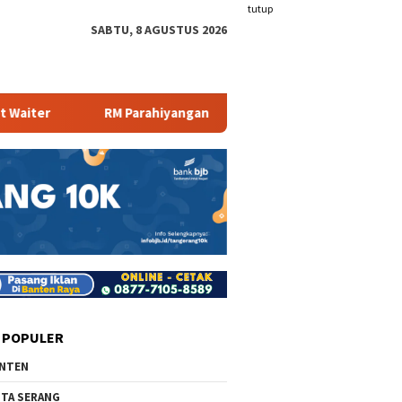
tutup
SABTU, 8 AGUSTUS 2026
RM Parahiyangan Sajikan Pecak Bandeng Tanpa Duri
Mam
 POPULER
NTEN
TA SERANG