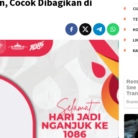
n, Cocok Dibagikan di
CI
TE
HO
LI
KA