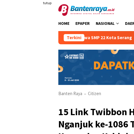
Loncat
tutup
ke
konten
HOME
EPAPER
NASIONAL
DAE
ra Sejak Dini Kepada Siswa SMP 22 Kota Serang
Terkini
Atria H
Banten Raya
Citizen
–
15 Link Twibbon H
Nganjuk ke-1086 T