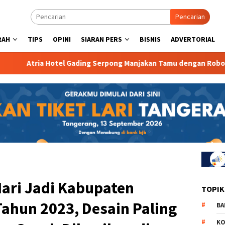
Pencarian
RAH
TIPS
OPINI
SIARAN PERS
BISNIS
ADVERTORIAL
otel Gading Serpong Manjakan Tamu dengan Robot Waiter
ari Jadi Kabupaten
TOPIK
ahun 2023, Desain Paling
BA
KO