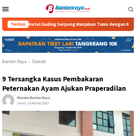
Loncat
Menu
ke
Mobile
konten
Atria Hotel Gading Serpong Manjakan Tamu dengan Robot Waiter
Terkini
Banten Raya
Daerah
–
9 Tersangka Kasus Pembakaran
Peternakan Ayam Ajukan Praperadilan
Redaksi Banten Raya
Senin, 10 Maret 2025