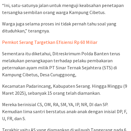
“Ini, satu-satunya jalan untuk menguji keabsahan penetapan
tersangka sembilan orang warga Kampung Cibetus.
Warga juga selama proses ini tidak pernah tahu soal yang
dituduhkan,” terangnya.
Pemkot Serang Targetkan Efisiensi Rp 60 Miliar
Sementara itu diketahui, Ditreskrimum Polda Banten terus
melakukan penangkapan terhadap pelaku pembakaran
peternakan ayam milik PT Sinar Ternak Sejahtera (STS) di
Kampung Cibetus, Desa Curuggoong,
Kecamatan Padarincang, Kabupaten Serang. Hingga Minggu (9
Maret 2025), sebanyak 15 orang telah diamankan.
Mereka berinisial CS, OM, RA, SM, YA, IP, NR, DI dan SP.
Kemudian lima santri berstatus anak-anak dengan inisial DP, F,
U, FR, dan S.
Terakhir yaitu AS yang diamankan di wilayah Tangerang pada 6