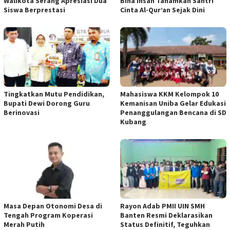
Walikota Serang Apresiasi Dua
Bina Insan Tanamkan Santri
Siswa Berprestasi
Cinta Al-Qur’an Sejak Dini
Tingkatkan Mutu Pendidikan,
Mahasiswa KKM Kelompok 10
Bupati Dewi Dorong Guru
Kemanisan Uniba Gelar Edukasi
Berinovasi
Penanggulangan Bencana di SD
Kubang
Masa Depan Otonomi Desa di
Rayon Adab PMII UIN SMH
Tengah Program Koperasi
Banten Resmi Deklarasikan
Merah Putih
Status Definitif, Teguhkan