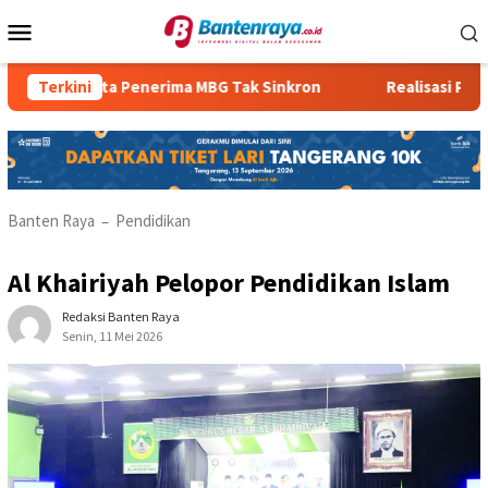
Loncat
Menu
ke
Mobile
konten
Data Penerima MBG Tak Sinkron
Terkini
Realisasi PBBP2 Re
Banten Raya
Pendidikan
–
Al Khairiyah Pelopor Pendidikan Islam
Redaksi Banten Raya
Senin, 11 Mei 2026