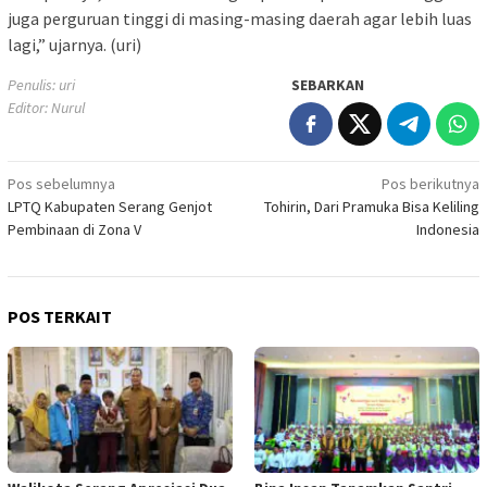
juga perguruan tinggi di masing-masing daerah agar lebih luas
lagi,” ujarnya. (uri)
Penulis: uri
SEBARKAN
Editor: Nurul
Navigasi
Pos sebelumnya
Pos berikutnya
LPTQ Kabupaten Serang Genjot
Tohirin, Dari Pramuka Bisa Keliling
pos
Pembinaan di Zona V
Indonesia
POS TERKAIT