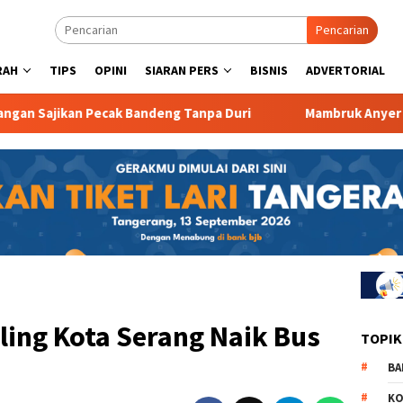
Pencarian
RAH
TIPS
OPINI
SIARAN PERS
BISNIS
ADVERTORIAL
kan Pecak Bandeng Tanpa Duri
Mambruk Anyer Promo Pro
iling Kota Serang Naik Bus
TOPIK
BA
KO