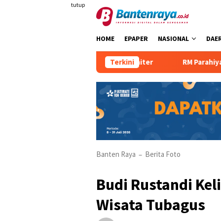
Loncat
tutup
ke
konten
HOME
EPAPER
NASIONAL
DAE
anjakan Tamu dengan Robot Waiter
Terkini
RM Parahiyangan Saji
Banten Raya
Berita Foto
–
Budi Rustandi Kel
Wisata Tubagus