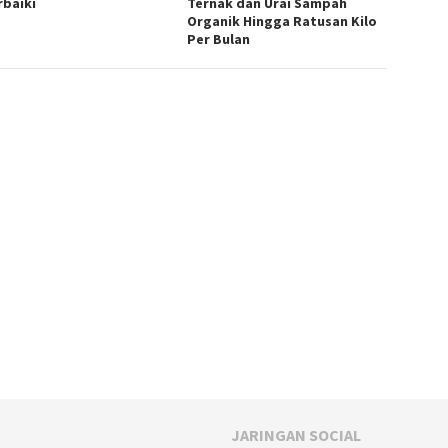
rbaiki
Ternak dan Urai Sampah
Organik Hingga Ratusan Kilo
Per Bulan
JARINGAN SOCIAL