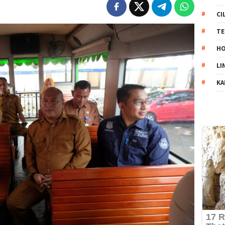
CI
TE
HO
LI
KA