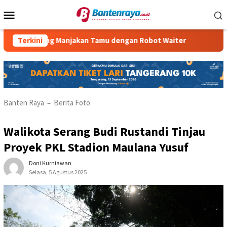
Loncat
Menu
ke
Mobile
konten
Serpong Manjakan Tamu dengan Robot Waiter
Terkini
RM Parahiya
Banten Raya
Berita Foto
–
Walikota Serang Budi Rustandi Tinjau
Proyek PKL Stadion Maulana Yusuf
Doni Kurniawan
Selasa, 5 Agustus 2025