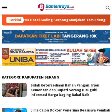
Loncat
Menu
ke
Mobile
konten
Terkini
Atria Hotel Gading Serpong Manjakan Tamu dengan Robo
KATEGORI:
KABUPATEN SERANG
Sidak Ketersediaan Bahan Pangan, Irjen
Kementan dan Bupati Serang Disuguhi
Informasi Harga Daging Bakal Naik
Lima Calon Dokter Penerima Beasiswa Pemkab