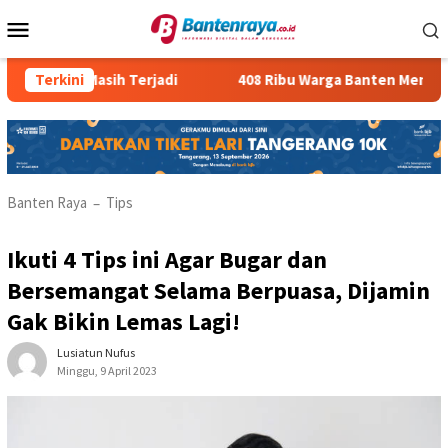
Loncat
Menu
ke
Mobile
konten
egal Masih Terjadi
Terkini
408 Ribu Warga Banten Menganggur
Banten Raya
Tips
–
Ikuti 4 Tips ini Agar Bugar dan
Bersemangat Selama Berpuasa, Dijamin
Gak Bikin Lemas Lagi!
Lusiatun Nufus
Minggu, 9 April 2023