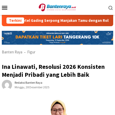
Loncat
Menu
ke
Mobile
konten
a Hotel Gading Serpong Manjakan Tamu dengan Robot Waiter
Terkini
Banten Raya
Figur
–
Ina Linawati, Resolusi 2026 Konsisten
Menjadi Pribadi yang Lebih Baik
Redaksi Banten Raya
Minggu, 28 Desember 2025