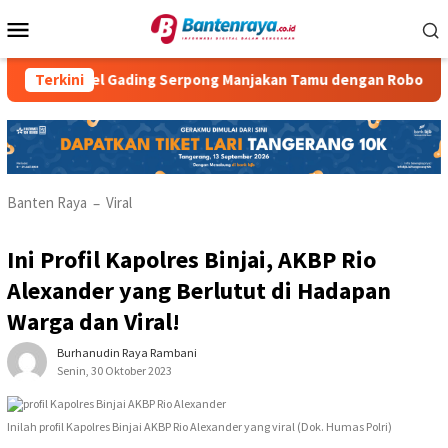
Loncat
Menu
ke
Mobile
konten
otel Gading Serpong Manjakan Tamu dengan Robot Waiter
Terkini
Banten Raya
Viral
–
Ini Profil Kapolres Binjai, AKBP Rio
Alexander yang Berlutut di Hadapan
Warga dan Viral!
Burhanudin Raya Rambani
Senin, 30 Oktober 2023
Inilah profil Kapolres Binjai AKBP Rio Alexander yang viral (Dok. Humas Polri)