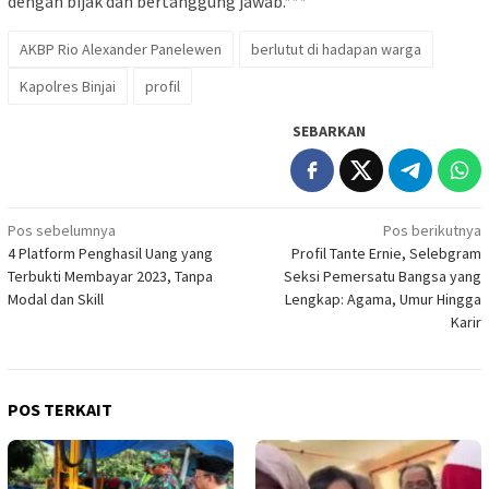
dengan bijak dan bertanggung jawab.***
AKBP Rio Alexander Panelewen
berlutut di hadapan warga
Kapolres Binjai
profil
SEBARKAN
Navigasi
Pos sebelumnya
Pos berikutnya
4 Platform Penghasil Uang yang
Profil Tante Ernie, Selebgram
pos
Terbukti Membayar 2023, Tanpa
Seksi Pemersatu Bangsa yang
Modal dan Skill
Lengkap: Agama, Umur Hingga
Karir
POS TERKAIT