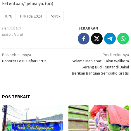
ketentuan,” jelasnya. (uri)
KPU
Pilkada 2024
Politik
Penulis: Uri
SEBARKAN
Editor: Nurul
Navigasi
Pos sebelumnya
Pos berikutnya
Honorer Lesu Daftar PPPK
Selama Menjabat, Calon Walikota
pos
Serang Budi Rustandi Bakal
Berikan Bantuan Sembako Gratis
POS TERKAIT