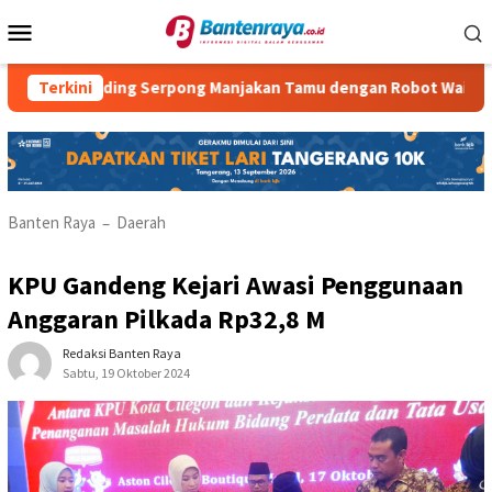
Loncat
Menu
ke
Mobile
konten
ading Serpong Manjakan Tamu dengan Robot Waiter
Terkini
RM P
Banten Raya
Daerah
–
KPU Gandeng Kejari Awasi Penggunaan
Anggaran Pilkada Rp32,8 M
Redaksi Banten Raya
Sabtu, 19 Oktober 2024