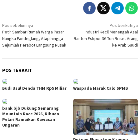
Navigasi
Pos sebelumnya
Pos berikutnya
Petir Sambar Rumah Warga Pasar
Industri Kecil Menengah Asal
pos
Nangka Pandeglang, Atap hingga
Banten Eskpor 36 Ton Briket Arang
Sejumlah Perabot Langsung Rusak
ke Arab Saudi
POS TERKAIT
Budi Usul Denda THM Rp5 Miliar
Waspada Marak Calo SPMB
bank bjb Dukung Semarang
Mountain Race 2026, Ribuan
Pelari Ramaikan Kawasan
Ungaran
Dukung Ekosistem Kampus,