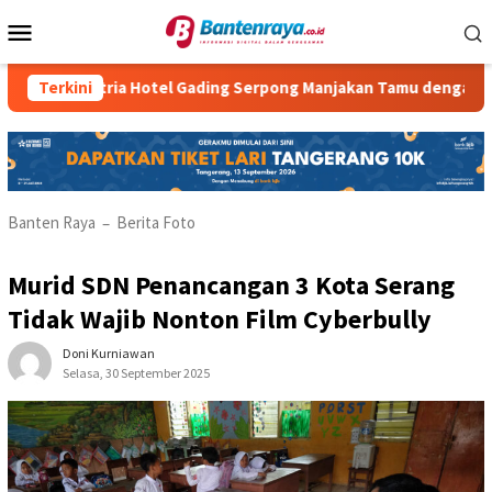
Loncat
Menu
ke
Mobile
konten
Atria Hotel Gading Serpong Manjakan Tamu dengan Robot W
Terkini
Banten Raya
Berita Foto
–
Murid SDN Penancangan 3 Kota Serang
Tidak Wajib Nonton Film Cyberbully
Doni Kurniawan
Selasa, 30 September 2025