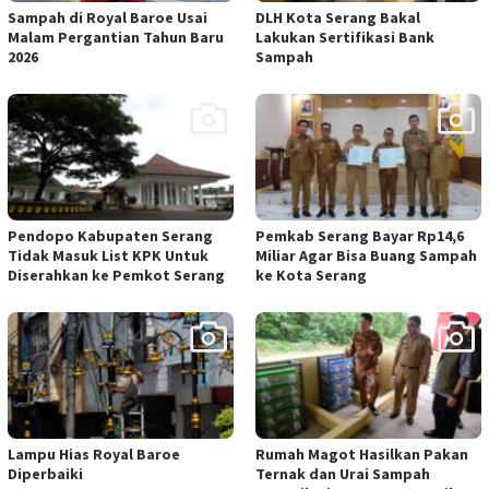
Sampah di Royal Baroe Usai
DLH Kota Serang Bakal
Malam Pergantian Tahun Baru
Lakukan Sertifikasi Bank
2026
Sampah
Pendopo Kabupaten Serang
Pemkab Serang Bayar Rp14,6
Tidak Masuk List KPK Untuk
Miliar Agar Bisa Buang Sampah
Diserahkan ke Pemkot Serang
ke Kota Serang
Lampu Hias Royal Baroe
Rumah Magot Hasilkan Pakan
Diperbaiki
Ternak dan Urai Sampah