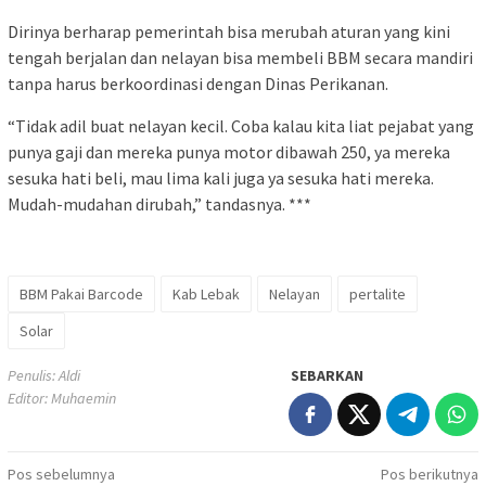
Dirinya berharap pemerintah bisa merubah aturan yang kini
tengah berjalan dan nelayan bisa membeli BBM secara mandiri
tanpa harus berkoordinasi dengan Dinas Perikanan.
“Tidak adil buat nelayan kecil. Coba kalau kita liat pejabat yang
punya gaji dan mereka punya motor dibawah 250, ya mereka
sesuka hati beli, mau lima kali juga ya sesuka hati mereka.
Mudah-mudahan dirubah,” tandasnya. ***
BBM Pakai Barcode
Kab Lebak
Nelayan
pertalite
Solar
Penulis: Aldi
SEBARKAN
Editor: Muhaemin
Navigasi
Pos sebelumnya
Pos berikutnya