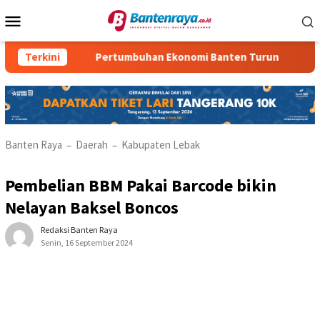
Loncat
Menu
ke
Mobile
konten
Terkini
Pertumbuhan Ekonomi Banten Turun
Kasus PM
Banten Raya
Daerah
Kabupaten Lebak
–
–
Pembelian BBM Pakai Barcode bikin
Nelayan Baksel Boncos
Redaksi Banten Raya
Senin, 16 September 2024