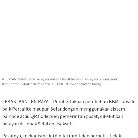
NELAYAN: Salah satu nelayan sedang beraktivitas di wilayah Binuangeun,
Kabupaten Lebak belum lama ini.(Aldi Setiawan/Banten Raya)
LEBAK, BANTEN RAYA – Pemberlakuan pembelian BBM subsidi
baik Pertalite maupun Solar dengan menggunakan sistem
barcode atau QR Code oleh pemerintah pusat, dikeluhkan
nelayan di Lebak Selatan (Baksel).
Pasalnya, mekanisme ini dinilai rumit dan berbelit. Tidak