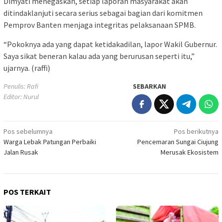
Dimyati menegaskan, setiap laporan masyarakat akan
ditindaklanjuti secara serius sebagai bagian dari komitmen
Pemprov Banten menjaga integritas pelaksanaan SPMB.
“Pokoknya ada yang dapat ketidakadilan, lapor Wakil Gubernur.
Saya sikat beneran kalau ada yang berurusan seperti itu,”
ujarnya. (raffi)
Penulis: Rafi
SEBARKAN
Editor: Nurul
Navigasi
Pos sebelumnya
Pos berikutnya
Warga Lebak Patungan Perbaiki
Pencemaran Sungai Ciujung
pos
Jalan Rusak
Merusak Ekosistem
POS TERKAIT