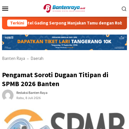
Loncat
Menu
ke
Mobile
konten
ria Hotel Gading Serpong Manjakan Tamu dengan Robot Waiter
Terkini
Banten Raya
Daerah
–
Pengamat Soroti Dugaan Titipan di
SPMB 2026 Banten
Redaksi Banten Raya
Rabu, 8 Juli 2026