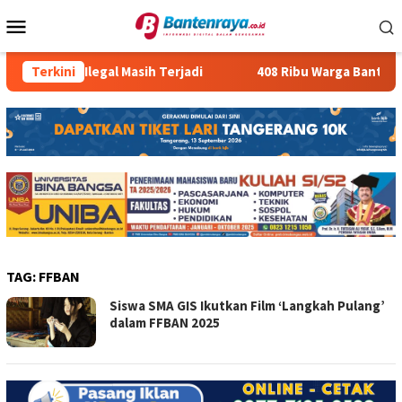
Loncat
Menu
ke
Mobile
konten
Kasus PMI Ilegal Masih Terjadi
Terkini
408 Ribu Warga Banten M
TAG:
FFBAN
Siswa SMA GIS Ikutkan Film ‘Langkah Pulang’
dalam FFBAN 2025