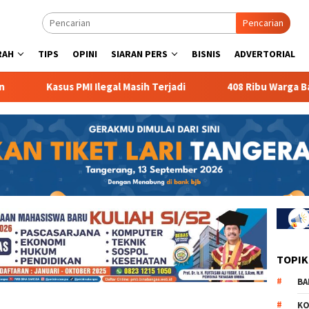
Pencarian
RAH
TIPS
OPINI
SIARAN PERS
BISNIS
ADVERTORIAL
Kasus PMI Ilegal Masih Terjadi
408 Ribu Warga Bant
TOPIK
BA
KO