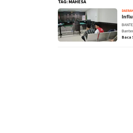
TAG:
MAHESA
DAERA
Infl
BANTEN
Bante
Baca