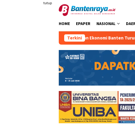
Loncat
tutup
ke
konten
HOME
EPAPER
NASIONAL
DAE
Pertumbuhan Ekonomi Banten Turun
Terkini