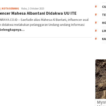
CI
H
,
KOTA SERANG
Redaksi
Rabu, 1 Oktober 2025
uencer Mahesa Albantani Didakwa UU ITE
Banten
TE
Raya
RAYA.CO.ID – Saefudin alias Mahesa Al Bantani, influencer asal
HO
n didakwa melakukan pelanggaran Undang-undang Informasi
 Selengkapnya…
LI
KA