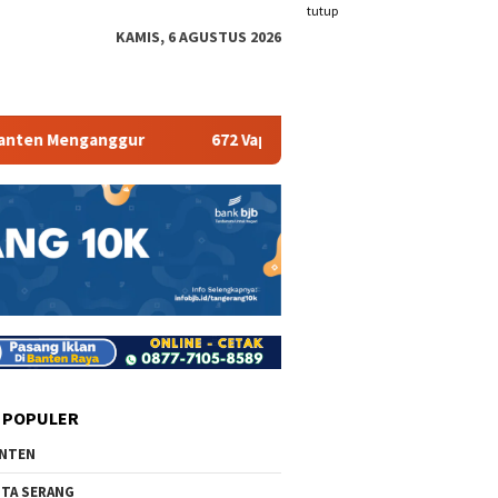
tutup
KAMIS, 6 AGUSTUS 2026
en Menganggur
672 Vape Store Terancam Tutup
P
 POPULER
NTEN
TA SERANG