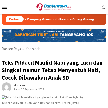
Loncat
Menu
ke
Mobile
konten
sata Camping Ground di Pesona Curug Goong
Terkini
Natasha Ser
Banten Raya
Khazanah
–
Teks Pildacil Maulid Nabi yang Lucu dan
Singkat namun Tetap Menyentuh Hati,
Cocok Dibawakan Anak SD
Mia Reva
Rabu, 20 September 2023
Teks pildacil Maulid Nabi yang lucu dan singkat. (Freepik/brgfx)