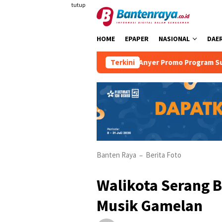
Loncat
tutup
ke
konten
HOME
EPAPER
NASIONAL
DAE
 Tanpa Duri
Mambruk Anyer Promo Program Super Dad
Terkini
Banten Raya
Berita Foto
–
Walikota Serang B
Musik Gamelan