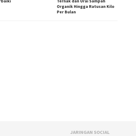
rbaiki
Ternak dan Urai Sampah
Organik Hingga Ratusan Kilo
Per Bulan
JARINGAN SOCIAL