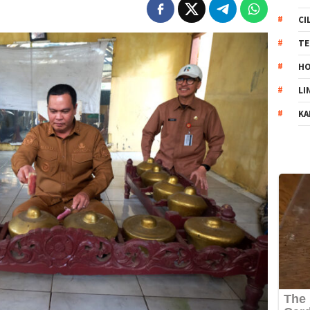
CI
TE
HO
LI
KA