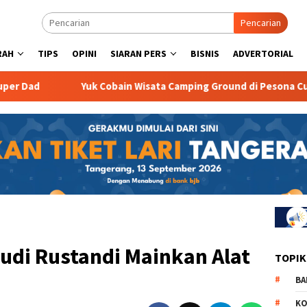
Pencarian
RAH
TIPS
OPINI
SIARAN PERS
BISNIS
ADVERTORIAL
Yuk Cobain Wisata Camping Ground di Pesona Curug Goon
udi Rustandi Mainkan Alat
TOPIK
BA
KO