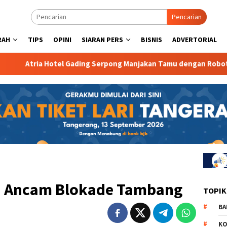
Pencarian
RAH
TIPS
OPINI
SIARAN PERS
BISNIS
ADVERTORIAL
tel Gading Serpong Manjakan Tamu dengan Robot Waiter
a Ancam Blokade Tambang
TOPIK
BA
KO