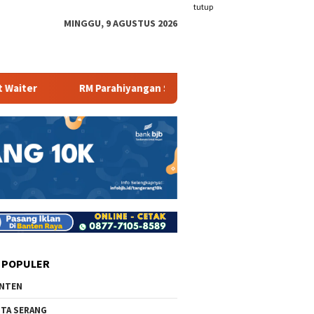
tutup
MINGGU, 9 AGUSTUS 2026
RM Parahiyangan Sajikan Pecak Bandeng Tanpa Duri
Mamb
 POPULER
NTEN
TA SERANG