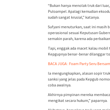
“Bukan hanya menolak truk dari luar
Puloampel. Apalagi kemudian eksodus 
sudah sangat krusial,” katanya.
Sufyani menuturkan, saat ini masih 
operasional sesuai Keputusan Guber
semakin parah, karena ada perbaikan 
Tapi, enggak ada macet kalau mobil 
Kepgupnya benar-benar dilanggar tot
BACA JUGA : Foam Party Seru Bersama
Ia mengungkapkan, alasan sopir truk 
sanksi yang jelas pada Kepgub nomor
coba awalnya.
Akhirnya pimpinan mereka membaca K
mengikat secara hukum,” paparnya.