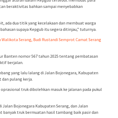
langgar aturan dalam Kepgub tersebut membuat para
tan beraktivitas bahkan sampai menyebabkan
pit, ada dua titik yang kecelakaan dan membuat warga
ahasan supaya Kepgub itu segera ditinjau,” tuturnya.
Walikota Serang, Budi Rustandi Semprot Camat Serang
nur Banten nomor 567 tahun 2025 tentang pembatasan
tif berjalan.
mbang yang lalu lalang di Jalan Bojonegara, Kabupaten
 dan pulang kerja.
oprasional truk dibolehkan masuk ke jalanan pada pukul
i Jalan Bojonegara Kabupaten Serang, dan Jalan
hat banyak truk bermuatan hasil tambang baik pasir dan