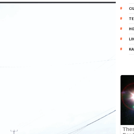
CI
TE
HO
LI
KA