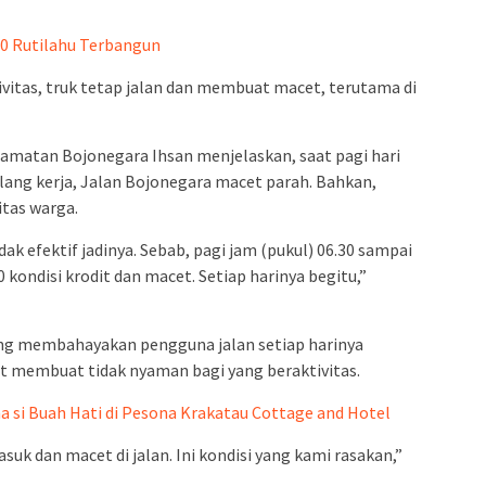
00 Rutilahu Terbangun
ivitas, truk tetap jalan dan membuat macet, terutama di
camatan Bojonegara Ihsan menjelaskan, saat pagi hari
ulang kerja, Jalan Bojonegara macet parah. Bahkan,
tas warga.
idak efektif jadinya. Sebab, pagi jam (pukul) 06.30 sampai
0 kondisi krodit dan macet. Setiap harinya begitu,”
ang membahayakan pengguna jalan setiap harinya
gat membuat tidak nyaman bagi yang beraktivitas.
 si Buah Hati di Pesona Krakatau Cottage and Hotel
uk dan macet di jalan. Ini kondisi yang kami rasakan,”