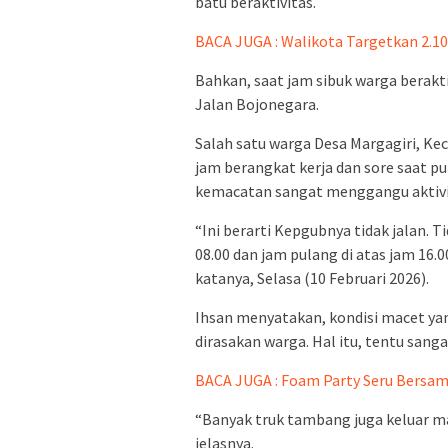
batu beraktivitas.
BACA JUGA : Walikota Targetkan 2.1
Bahkan, saat jam sibuk warga berakt
Jalan Bojonegara.
Salah satu warga Desa Margagiri, Ke
jam berangkat kerja dan sore saat p
kemacatan sangat menggangu aktivi
“Ini berarti Kepgubnya tidak jalan. T
08.00 dan jam pulang di atas jam 16.0
katanya, Selasa (10 Februari 2026).
Ihsan menyatakan, kondisi macet y
dirasakan warga. Hal itu, tentu san
BACA JUGA : Foam Party Seru Bersama
“Banyak truk tambang juga keluar mas
jelasnya.