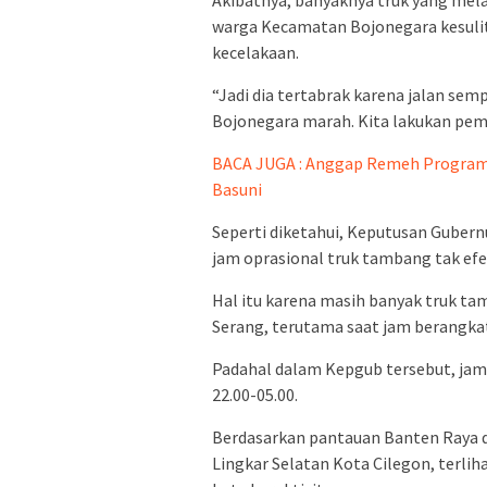
Akibatnya, banyaknya truk yang me
warga Kecamatan Bojonegara kesuli
kecelakaan.
“Jadi dia tertabrak karena jalan sem
Bojonegara marah. Kita lakukan pemb
BACA JUGA : Anggap Remeh Program 
Basuni
Seperti diketahui, Keputusan Guber
jam oprasional truk tambang tak efek
Hal itu karena masih banyak truk ta
Serang, terutama saat jam berangkat
Padahal dalam Kepgub tersebut, jam 
22.00-05.00.
Berdasarkan pantauan Banten Raya d
Lingkar Selatan Kota Cilegon, terli