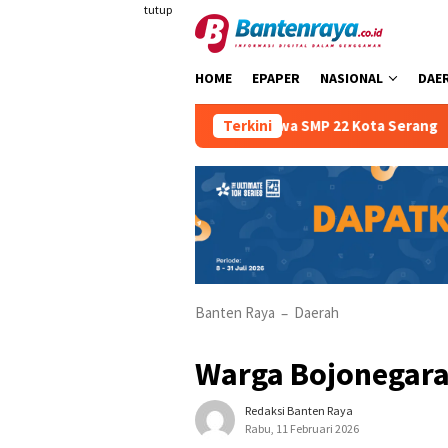
Loncat
tutup
ke
konten
HOME
EPAPER
NASIONAL
DAE
 Sejak Dini Kepada Siswa SMP 22 Kota Serang
Terkini
Atria Ho
Banten Raya
Daerah
–
Warga Bojonegar
Redaksi Banten Raya
Rabu, 11 Februari 2026