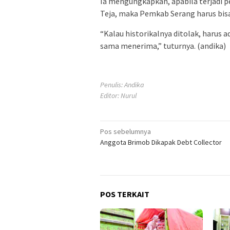
Ia mengungkapkan, apabila terjadi 
Teja, maka Pemkab Serang harus bisa
“Kalau historikalnya ditolak, harus a
sama menerima,” tuturnya. (andika)
Penulis: Andika
Editor: Nurul
Navigasi
Pos sebelumnya
Anggota Brimob Dikapak Debt Collector
pos
POS TERKAIT