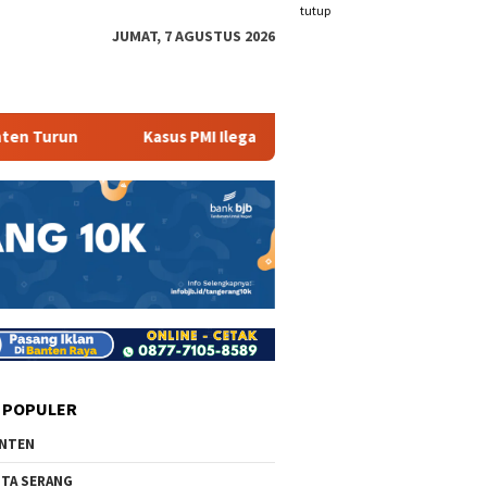
tutup
JUMAT, 7 AGUSTUS 2026
Kasus PMI Ilegal Masih Terjadi
408 Ribu Warga B
 POPULER
NTEN
TA SERANG