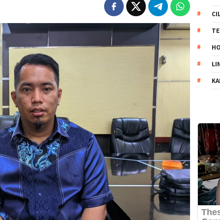
CI
TE
HO
LI
KA