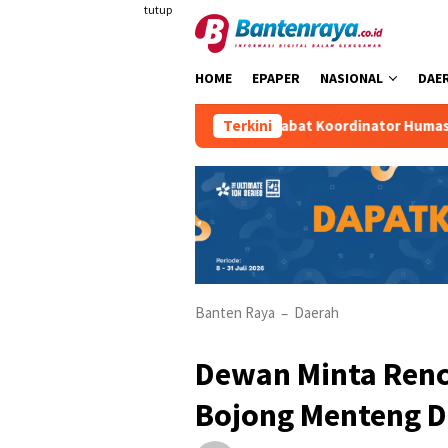
Loncat
tutup
ke
konten
HOME
EPAPER
NASIONAL
DAE
en Maulana Khafid Dipercaya Jabat Koordinator Humas KKM Kelo
Terkini
Banten Raya
Daerah
–
Dewan Minta Ren
Bojong Menteng D