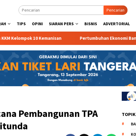
Pencarian
RAH
TIPS
OPINI
SIARAN PERS
BISNIS
ADVERTORIAL
mpok 10 Kemanisan
Pertumbuhan Ekonomi Banten Turun
cana Pembangunan TPA
TOPIK
itunda
BA
KO