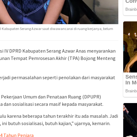
 Kabupaten Serang Azwar saat diwawancarai di ruang kerjanya, belum
si IV DPRD Kabupaten Serang Azwar Anas menyarankan
gunan Tempat Pemrosesan Akhir (TPA) Bojong Menteng
terjadi permasalahan seperti penolakan dari masyarakat
s Pekerjaan Umum dan Penataan Ruang (DPUPR)
dan sosialisasi secara masif kepada masyarakat.
lu karena beberapa tahun terakhir itu ada masalah. Jadi
ini butuh sosialisasi, butuh kajian,” ujarnya, kemarin.
 4 Tahun Penjara