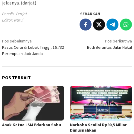
jelasnya. (darjat)
Penulis: Darjat
SEBARKAN
Editor: Nurul
Navigasi
Pos sebelumnya
Pos berikutnya
Kasus Cerai di Lebak Tinggi, 16.732
Budi Berantas Jukir Nakal
pos
Perempuan Jadi Janda
POS TERKAIT
Anak Ketua LSM Edarkan Sabu
Narkoba Senilai Rp90,5 Miliar
Dimusnahkan