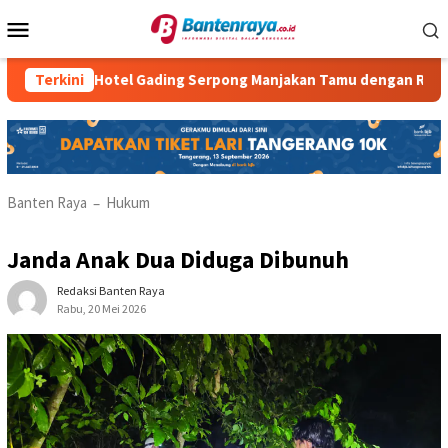
Loncat
Menu
ke
Mobile
konten
Atria Hotel Gading Serpong Manjakan Tamu dengan Robot Waiter
Terkini
Banten Raya
Hukum
–
Janda Anak Dua Diduga Dibunuh
Redaksi Banten Raya
Rabu, 20 Mei 2026