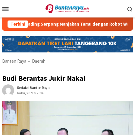
Loncat
Menu
ke
Mobile
konten
el Gading Serpong Manjakan Tamu dengan Robot Waiter
Terkini
Banten Raya
Daerah
–
Budi Berantas Jukir Nakal
Redaksi Banten Raya
Rabu, 20 Mei 2026