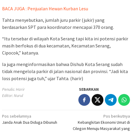
BACA JUGA : Penjualan Hewan Kurban Lesu
Tahta menyebutkan, jumlah juru parkir (jukir) yang
berdasarkan SPT para koordinator mencapai 370 orang.
“Itu tersebar di wilayah Kota Serang tapi kita ini potensi parkir
masih berfokus di dua kecamatan, Kecamatan Serang,
Cipocok,” katanya.
Ia juga menginformasikan bahwa Dishub Kota Serang sudah
tidak mengelola parkir di jalan nasional dan provinsi. “Jadi kita
loss potensi juga tuh,” ujar Tahta. (harir)
Penulis: Harir
SEBARKAN
Editor: Nurul
Navigasi
Pos sebelumnya
Pos berikutnya
Janda Anak Dua Diduga Dibunuh
Kebangkitan Ekonomi Umat di
pos
Cilegon Menuju Masyarakat yang