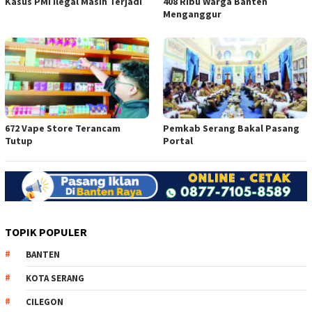
Kasus PMI Ilegal Masih Terjadi
408 Ribu Warga Banten
Menganggur
672 Vape Store Terancam
Pemkab Serang Bakal Pasang
Tutup
Portal
TOPIK POPULER
BANTEN
KOTA SERANG
CILEGON