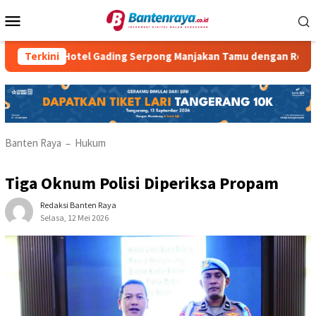
Loncat
Menu
ke
Mobile
konten
Atria Hotel Gading Serpong Manjakan Tamu dengan Robot Waiter
Terkini
Banten Raya
Hukum
–
Tiga Oknum Polisi Diperiksa Propam
Redaksi Banten Raya
Selasa, 12 Mei 2026