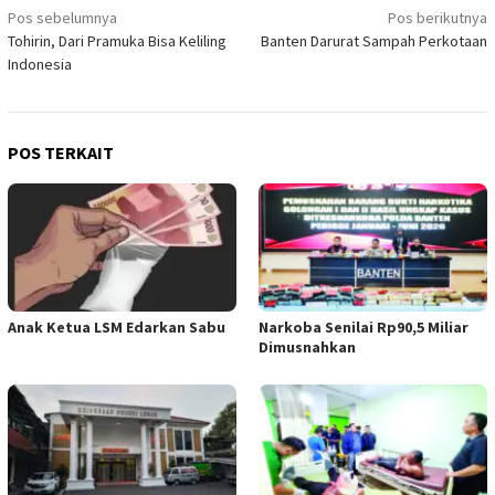
Navigasi
Pos sebelumnya
Pos berikutnya
Tohirin, Dari Pramuka Bisa Keliling
Banten Darurat Sampah Perkotaan
pos
Indonesia
POS TERKAIT
Anak Ketua LSM Edarkan Sabu
Narkoba Senilai Rp90,5 Miliar
Dimusnahkan