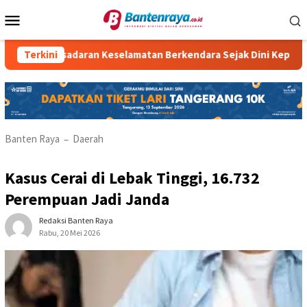
Loncat
Menu
ke
Mobile
konten
esadaran Keselamatan Berkendara Sejak Dini Kepada Siswa SMP
Terkini
Banten Raya
Daerah
–
Kasus Cerai di Lebak Tinggi, 16.732
Perempuan Jadi Janda
Redaksi Banten Raya
Rabu, 20 Mei 2026